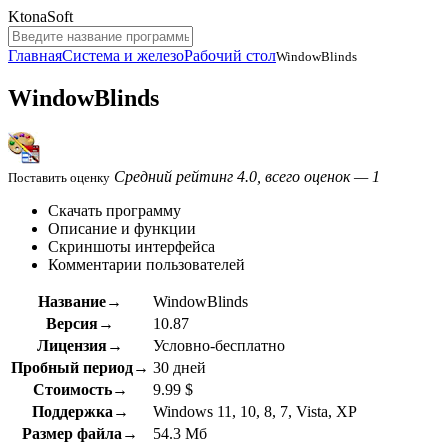
KtonaSoft
Главная
Система и железо
Рабочий стол
WindowBlinds
WindowBlinds
Средний рейтинг 4.0, всего оценок — 1
Поставить оценку
Скачать программу
Описание и функции
Скриншоты интерфейса
Комментарии пользователей
Название→
WindowBlinds
Версия→
10.87
Лицензия→
Условно-бесплатно
Пробный период→
30 дней
Стоимость→
9.99 $
Поддержка→
Windows 11, 10, 8, 7, Vista, XP
Размер файла→
54.3 Мб