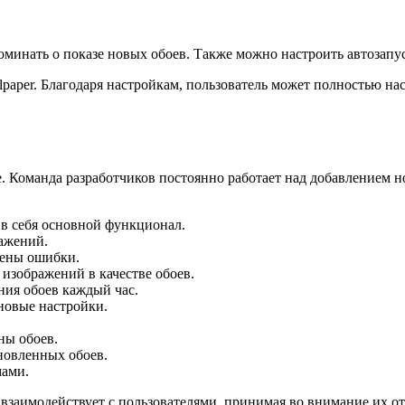
поминать о показе новых обоев. Также можно настроить автоза
paper. Благодаря настройкам, пользователь может полностью на
ке. Команда разработчиков постоянно работает над добавление
в себя основной функционал.
ражений.
лены ошибки.
 изображений в качестве обоев.
ния обоев каждый час.
новые настройки.
ны обоев.
новленных обоев.
мами.
 взаимодействует с пользователями, принимая во внимание их о