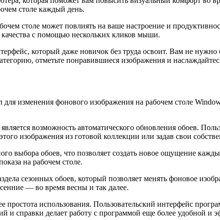
ютера, которая поможет вам повысить визуальный комфорт во в
очем столе каждый день.
абочем столе может повлиять на ваше настроение и продуктивност
 качества с помощью нескольких кликов мыши.
ерфейс, который даже новичок без труда освоит. Вам не нужно 
категорию, отметьте понравившиеся изображения и наслаждайте
 для изменения фонового изображения на рабочем столе Windows
 является возможность автоматического обновления обоев. Поль
этого изображения из готовой коллекции или задав свои собств
ого выбора обоев, что позволяет создать новое ощущение кажды
оказа на рабочем столе.
дела сезонных обоев, который позволяет менять фоновое изобр
сенние — во время весны и так далее.
ее простота использования. Пользовательский интерфейс програ
ий и справки делает работу с программой еще более удобной и 