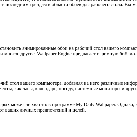
ь последним трендам в области обоев для рабочего стола. Вы м
 установить анимированные обои на рабочий стол вашего компь
и многое другое. Wallpaper Engine предлагает огромную библиот
бочий стол вашего компьютера, добавляя на него различные ин
енты, как часы, календарь, погоду, системные мониторы и други
х может не хватать в программе My Daily Wallpaper. Однако, к
 от ваших личных предпочтений и целей.