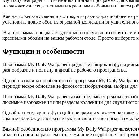
My Daily Wallpaper — это инновационная программа для компь
наслаждаться всегда новыми и красивыми обоями на вашем раб
Как часто вы задумывались о том, что разнообразие обоев на р
установить новые обои из огромной коллекции внушительного
Эта программа предлагает удобный и интуитивно понятный инт
красивыми обоями на вашем рабочем столе. Просто выберите 
Функции и особенности
Программа My Daily Wallpaper предлагает широкий функционал
разнообразие и новизну в дизайне рабочего пространства.
Одной из главных особенностей программы My Daily Wallpaper
периодическое обновление фонового изображения, выбрав для 
Программа My Daily Wallpaper также предлагает режим случайн
любимые изображения или разделы коллекции для случайного п
Одной из популярных функций программы является наличие раз
зимние обои будут автоматически появляться во время зимы, ве
Важной особенностью программы My Daily Wallpaper является 
изменять обои на рабочем столе. Наличие подробных инструкц