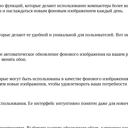
тво функций, которые делают использование компьютера более 
ла и наслаждаться новым фоновым изображением каждый день.
торые делают ее удобной и уникальной для пользователей. Вот 
е автоматическое обновление фонового изображения на вашем ра
 менять обои.
рые могут быть использованы в качестве фонового изображения
ляем новые изображения, чтобы удовлетворить ваши потребности
 использования. Ее интерфейс интуитивно понятен даже для нови
очтениями. Выберите частоту обновления обоев, категории изоб