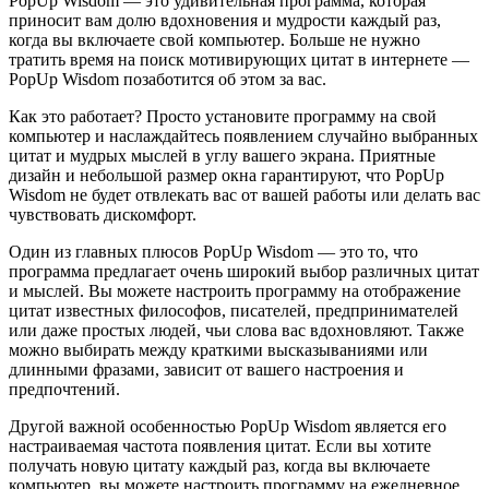
PopUp Wisdom — это удивительная программа, которая
приносит вам долю вдохновения и мудрости каждый раз,
когда вы включаете свой компьютер. Больше не нужно
тратить время на поиск мотивирующих цитат в интернете —
PopUp Wisdom позаботится об этом за вас.
Как это работает? Просто установите программу на свой
компьютер и наслаждайтесь появлением случайно выбранных
цитат и мудрых мыслей в углу вашего экрана. Приятные
дизайн и небольшой размер окна гарантируют, что PopUp
Wisdom не будет отвлекать вас от вашей работы или делать вас
чувствовать дискомфорт.
Один из главных плюсов PopUp Wisdom — это то, что
программа предлагает очень широкий выбор различных цитат
и мыслей. Вы можете настроить программу на отображение
цитат известных философов, писателей, предпринимателей
или даже простых людей, чьи слова вас вдохновляют. Также
можно выбирать между краткими высказываниями или
длинными фразами, зависит от вашего настроения и
предпочтений.
Другой важной особенностью PopUp Wisdom является его
настраиваемая частота появления цитат. Если вы хотите
получать новую цитату каждый раз, когда вы включаете
компьютер, вы можете настроить программу на ежедневное