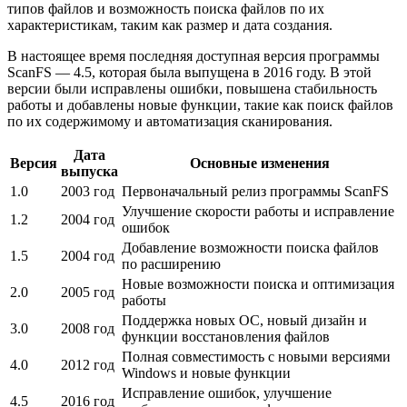
типов файлов и возможность поиска файлов по их
характеристикам, таким как размер и дата создания.
В настоящее время последняя доступная версия программы
ScanFS — 4.5, которая была выпущена в 2016 году. В этой
версии были исправлены ошибки, повышена стабильность
работы и добавлены новые функции, такие как поиск файлов
по их содержимому и автоматизация сканирования.
Дата
Версия
Основные изменения
выпуска
1.0
2003 год
Первоначальный релиз программы ScanFS
Улучшение скорости работы и исправление
1.2
2004 год
ошибок
Добавление возможности поиска файлов
1.5
2004 год
по расширению
Новые возможности поиска и оптимизация
2.0
2005 год
работы
Поддержка новых ОС, новый дизайн и
3.0
2008 год
функции восстановления файлов
Полная совместимость с новыми версиями
4.0
2012 год
Windows и новые функции
Исправление ошибок, улучшение
4.5
2016 год