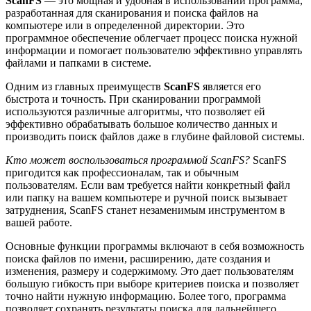
ScanFS
— это мощная и удобная в использовании программа,
разработанная для сканирования и поиска файлов на
компьютере или в определенной директории. Это
программное обеспечение облегчает процесс поиска нужной
информации и помогает пользователю эффективно управлять
файлами и папками в системе.
Одним из главных преимуществ
ScanFS
является его
быстрота и точность. При сканировании программой
используются различные алгоритмы, что позволяет ей
эффективно обрабатывать большое количество данных и
производить поиск файлов даже в глубине файловой системы.
Кто может воспользоваться программой ScanFS?
ScanFS
пригодится как профессионалам, так и обычным
пользователям. Если вам требуется найти конкретный файл
или папку на вашем компьютере и ручной поиск вызывает
затруднения, ScanFS станет незаменимым инструментом в
вашей работе.
Основные функции программы включают в себя возможность
поиска файлов по имени, расширению, дате создания и
изменения, размеру и содержимому. Это дает пользователям
большую гибкость при выборе критериев поиска и позволяет
точно найти нужную информацию. Более того, программа
позволяет сохранять результаты поиска для дальнейшего