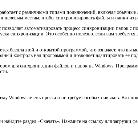
c работает с различными типами подключений, включая обычные л
и целевым местам, чтобы синхронизировать файлы и папки из р
nc позволяет автоматизировать процесс синхронизации папок с 
уска синхронизации. Это особенно полезно, если вам требуется 
яется бесплатной и открытой программой, что означает, что вы м
полный контроль над программой и позволяет адаптировать ее п
ыбором для синхронизации файлов и папок на Windows. Програм
сти.
ему Windows очень проста и не требует особых навыков. Вот по
и найдите раздел «Скачать». Нажмите на ссылку для загрузки фа