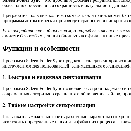
Saleen Folder Sync
– это простая и удобная программа для син
более папок, обеспечивая сохранность и актуальность данных.
При работе с большим количеством файлов и папок может быть
программа автоматически производит сравнение и синхрониз
Если вы работаете над проектом, который включает несколько
сможете без особых усилий обновлять все файлы в папке проек
Функции и особенности
Программа Saleen Folder Sync предназначена для синхронизац
инструментом для пользователей, занимающихся организацией
1. Быстрая и надежная синхронизация
Программа Saleen Folder Sync позволяет быстро и надежно с
современных алгоритмов сравнения и обновления файлов, про
2. Гибкие настройки синхронизации
Пользователь может настроить различные параметры синхрониз
исключить определенные папки или файлы из процесса, а такж