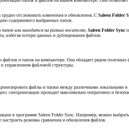
хронизации папок и файлов на вашем компьютере. Она позволяет
 трудно отслеживать изменения и обновления. С
Saleen Folder 
ацию содержимого выбранных папок.
 папок или находится на разных носителях,
Saleen Folder Sync
п
та, избегая потери данных и дублирования файлов.
ии файлов и папок на компьютере. Она обладает рядом полезных
 и управлением файловой структуры.
инхронизировать файлы и папки между различными локальными и
цесс синхронизации проходит максимально оперативно и безопа
ации в программе Saleen Folder Sync. Например, можно выбрат
е настроить режимы сравнения и обновления файлов.