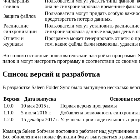
Фильтрация
Пользователи могут указать типы файлов, 
файлов
она не синхронизировала временные файлы
Пользователи могут придать особую важнос
Защита файлов
предотвратить потерю данных.
Расписание
Пользователи могут установить расписание
синхронизации
синхронизировала данные каждый день в оп
Отчеты и
Программа может генерировать отчеты о п
журналы
том, какие файлы были изменены, удалены 
Это только основные пользовательские настройки программы S
папок и могут настроить программу в соответствии со своими 
Список версий и разработка
В разработке Saleen Folder Sync было выпущено несколько вер
Версия
Дата выпуска
Основные из
1.0.0
10 мая 2015 г.
Первая версия программы
1.1.0
5 июля 2016 г.
Добавлена возможность синхрониза
1.2.0
15 декабря 2017 г.
Улучшена производительность прог
Команда Saleen Software постоянно работает над улучшением и
Все обновления и новые функции будут выпускаться в рамках