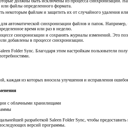
которые должны быть исключены из процесса синхронизации. На
 или файлы определенного формата.
ть некоторым файлам и защитить их от случайного удаления или
 для автоматической синхронизации файлов и папок. Например, 
ределенное время или раз в неделю.
роцессе синхронизации и сохранять журналы изменений. Это по
или добавлены в процессе синхронизации.
aleen Folder Sync. Благодаря этим настройкам пользователи по
потребностями.
сий, каждая из которых вносила улучшения и исправления ошибо
менения
ции с облачными хранилищами
раммы
 дальнейшей разработкой Saleen Folder Sync, чтобы предоставит
 последующих версий программы.