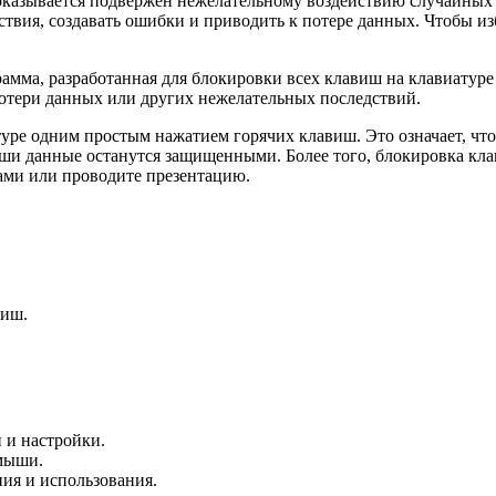
 оказывается подвержен нежелательному воздействию случайных 
твия, создавать ошибки и приводить к потере данных. Чтобы и
амма, разработанная для блокировки всех клавиш на клавиатуре 
потери данных или других нежелательных последствий.
ре одним простым нажатием горячих клавиш. Это означает, что 
аши данные останутся защищенными. Более того, блокировка кла
тами или проводите презентацию.
виш.
 и настройки.
 мыши.
ния и использования.