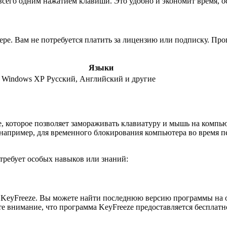
 всего одним нажатием клавиши. Это удобно и экономит время, 
ере. Вам не потребуется платить за лицензию или подписку. Пр
Языки
, Windows XP
Русский, Английский и другие
е, которое позволяет замораживать клавиатуру и мышь на комп
 например, для временного блокирования компьютера во время 
требует особых навыков или знаний:
 KeyFreeze. Вы можете найти последнюю версию программы на о
 внимание, что программа KeyFreeze предоставляется бесплатно