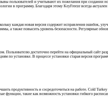
зывы пользователей и учитывают их пожелания при создании но
логии в программу. Благодаря этому KeyFreeze всегда актуале
скольку каждая новая версия содержит исправления ошибок, ул
ммы, а также повысить уровень безопасности. Регулярные обно
м. Пользователю достаточно перейти на официальный сайт раз
иям по установке. В процессе установки старая версия программ
чшить продуктивность и сосредоточиться на работе. Cold Turke
ные функции, такие как возможность установки гибкого расписа