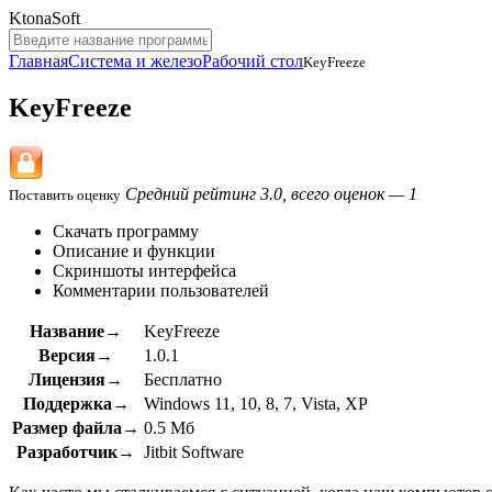
KtonaSoft
Главная
Система и железо
Рабочий стол
KeyFreeze
KeyFreeze
Средний рейтинг 3.0, всего оценок — 1
Поставить оценку
Скачать программу
Описание и функции
Скриншоты интерфейса
Комментарии пользователей
Название→
KeyFreeze
Версия→
1.0.1
Лицензия→
Бесплатно
Поддержка→
Windows 11, 10, 8, 7, Vista, XP
Размер файла→
0.5 Мб
Разработчик→
Jitbit Software