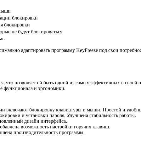
 мыши
вации блокировки
ия блокировки
орые не будут блокироваться
ммы
симально адаптировать программу KeyFreeze под свои потребно
ся, что позволяет ей быть одной из самых эффективных в своей
ее функционала и эргономики.
ции включают блокировку клавиатуры и мыши. Простой и удобн
окировки и установки пароля. Улучшена стабильность работы.
новленный дизайн интерфейса.
обавлена возможность настройки горячих клавиш.
чшена производительность программы.