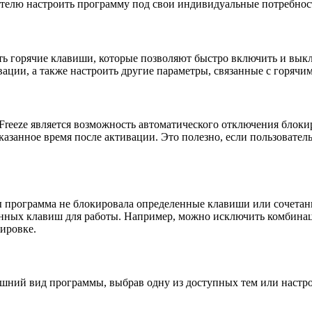
вателю настроить программу под свои индивидуальные потребнос
ить горячие клавиши, которые позволяют быстро включить и вы
ации, а также настроить другие параметры, связанные с горячи
reeze является возможность автоматического отключения блоки
казанное время после активации. Это полезно, если пользовател
ы программа не блокировала определенные клавиши или сочетани
ных клавиш для работы. Например, можно исключить комбинацию 
ировке.
шний вид программы, выбрав одну из доступных тем или настро