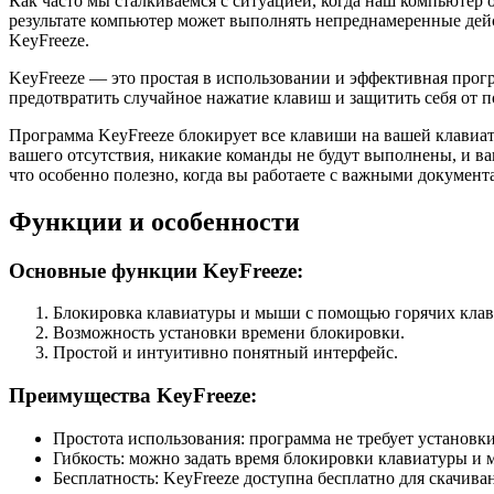
Как часто мы сталкиваемся с ситуацией, когда наш компьютер
результате компьютер может выполнять непреднамеренные дейс
KeyFreeze.
KeyFreeze — это простая в использовании и эффективная прогр
предотвратить случайное нажатие клавиш и защитить себя от 
Программа KeyFreeze блокирует все клавиши на вашей клавиату
вашего отсутствия, никакие команды не будут выполнены, и в
что особенно полезно, когда вы работаете с важными докумен
Функции и особенности
Основные функции KeyFreeze:
Блокировка клавиатуры и мыши с помощью горячих кла
Возможность установки времени блокировки.
Простой и интуитивно понятный интерфейс.
Преимущества KeyFreeze:
Простота использования: программа не требует установки
Гибкость: можно задать время блокировки клавиатуры и
Бесплатность: KeyFreeze доступна бесплатно для скачива