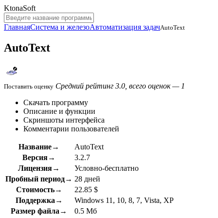
KtonaSoft
Главная
Система и железо
Автоматизация задач
AutoText
AutoText
Средний рейтинг 3.0, всего оценок — 1
Поставить оценку
Скачать программу
Описание и функции
Скриншоты интерфейса
Комментарии пользователей
Название→
AutoText
Версия→
3.2.7
Лицензия→
Условно-бесплатно
Пробный период→
28 дней
Стоимость→
22.85 $
Поддержка→
Windows 11, 10, 8, 7, Vista, XP
Размер файла→
0.5 Мб