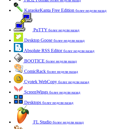
более недели назад
KaraokeKanta Free Edition
более недели назад
PuTTY
более недели назад
Desktop Goose
более недели назад
Absolute RSS Editor
более недели назад
BOOTICE
более недели назад
ComicRack
более недели назад
Cyotek WebCopy
более недели назад
ScreenWings
более недели назад
Desktops
более недели назад
FL Studio
более недели назад