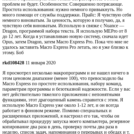
проблем не будет. Особенности: Совершенно потрясающе.
Простота использования: нужно немного привыкнуть. Но
много помощи от службы поддержки. Прайс: Я чувствую себя
немного виноватым. За ценность, которую я получаю, да, я
чувствую себя виноватым. Использую в связке с Nuance —
Dragon, программой набора текста. Я использую MEPro от 8
до 12 лет. Когда я устанавливаю новую систему, сначала идет
Opus, затем Dragon, затем Macro Express Pro. Пока что мне не
удалось заставить Macro Express Pro летать, но я уже близко к
этому. Боб
rkd108428
11 января 2020
Я просмотрел несколько макропрограмм и не нашел ничего в
этом ценовом диапазоне (менее 100), что превосходило бы
Macro Express по простоте использования, набору команд,
параметрам программы и безотказной надежности. Если у вас
нет действительно тяжелого приложения с непонятными
функциями, этот драгоценный камень справится с этим. Я
использую Macro Express уже около 1-12 лет, и он всегда
работает в фоновом режиме. Помимо специальных и
расширенных приложений, я настроил его так, чтобы он
обрабатывал процедуру запуска моего компьютера, резервное
копирование два раза в день, проверку почты два раза в
неделю, список задач, напоминания о перерывах и обедах и т.