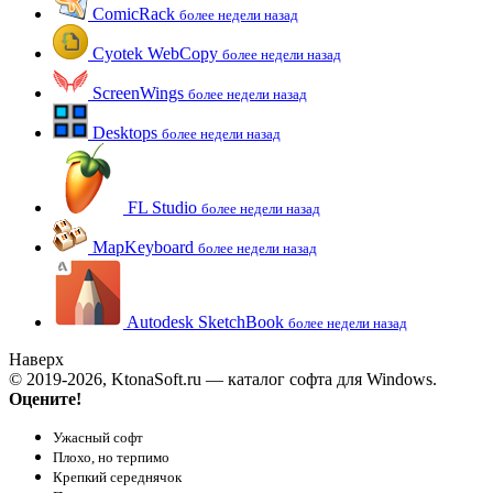
ComicRack
более недели назад
Cyotek WebCopy
более недели назад
ScreenWings
более недели назад
Desktops
более недели назад
FL Studio
более недели назад
MapKeyboard
более недели назад
Autodesk SketchBook
более недели назад
Наверх
© 2019-2026, KtonaSoft.ru — каталог софта для Windows.
Оцените!
Ужасный софт
Плохо, но терпимо
Крепкий середнячок