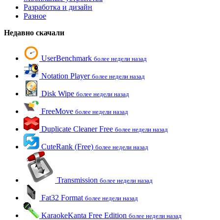
Разработка и дизайн
Разное
Недавно скачали
UserBenchmark
более недели назад
Notation Player
более недели назад
Disk Wipe
более недели назад
FreeMove
более недели назад
Duplicate Cleaner Free
более недели назад
CuteRank (Free)
более недели назад
Transmission
более недели назад
Fat32 Format
более недели назад
KaraokeKanta Free Edition
более недели назад