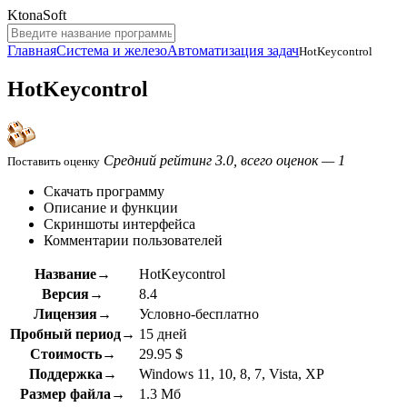
KtonaSoft
Главная
Система и железо
Автоматизация задач
HotKeycontrol
HotKeycontrol
Средний рейтинг 3.0, всего оценок — 1
Поставить оценку
Скачать программу
Описание и функции
Скриншоты интерфейса
Комментарии пользователей
Название→
HotKeycontrol
Версия→
8.4
Лицензия→
Условно-бесплатно
Пробный период→
15 дней
Стоимость→
29.95 $
Поддержка→
Windows 11, 10, 8, 7, Vista, XP
Размер файла→
1.3 Мб