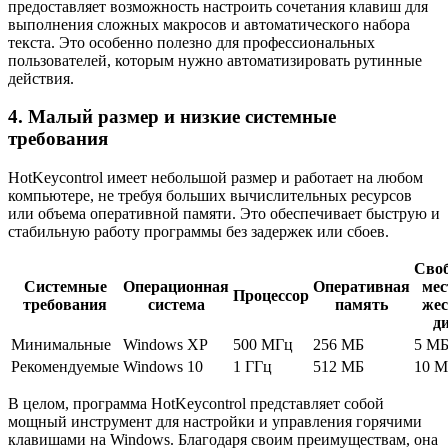
предоставляет возможность настроить сочетания клавиш для
выполнения сложных макросов и автоматического набора
текста. Это особенно полезно для профессиональных
пользователей, которым нужно автоматизировать рутинные
действия.
4. Малый размер и низкие системные
требования
HotKeycontrol имеет небольшой размер и работает на любом
компьютере, не требуя больших вычислительных ресурсов
или объема оперативной памяти. Это обеспечивает быструю и
стабильную работу программы без задержек или сбоев.
Сво
Системные
Операционная
Оперативная
мес
Процессор
требования
система
память
же
д
Минимальные
Windows XP
500 МГц
256 МБ
5 М
Рекомендуемые
Windows 10
1 ГГц
512 МБ
10 
В целом, программа HotKeycontrol представляет собой
мощный инструмент для настройки и управления горячими
клавишами на Windows. Благодаря своим преимуществам, она