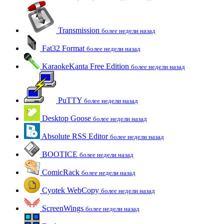
Transmission
более недели назад
Fat32 Format
более недели назад
KaraokeKanta Free Edition
более недели назад
PuTTY
более недели назад
Desktop Goose
более недели назад
Absolute RSS Editor
более недели назад
BOOTICE
более недели назад
ComicRack
более недели назад
Cyotek WebCopy
более недели назад
ScreenWings
более недели назад