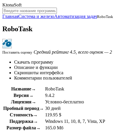
KtonaSoft
Главная
Система и железо
Автоматизация задач
RoboTask
RoboTask
Средний рейтинг 4.5, всего оценок — 2
Поставить оценку
Скачать программу
Описание и функции
Скриншоты интерфейса
Комментарии пользователей
Название→
RoboTask
Версия→
9.4.2
Лицензия→
Условно-бесплатно
Пробный период→
30 дней
Стоимость→
119.95 $
Поддержка→
Windows 11, 10, 8, 7, Vista, XP
Размер файла→
165.0 Мб