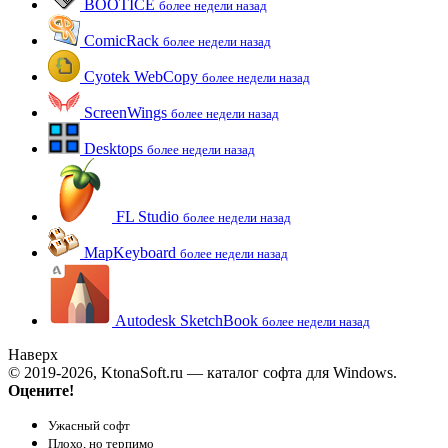
BOOTICE
более недели назад
ComicRack
более недели назад
Cyotek WebCopy
более недели назад
ScreenWings
более недели назад
Desktops
более недели назад
FL Studio
более недели назад
MapKeyboard
более недели назад
Autodesk SketchBook
более недели назад
Наверх
© 2019-2026, KtonaSoft.ru — каталог софта для Windows.
Оцените!
Ужасный софт
Плохо, но терпимо