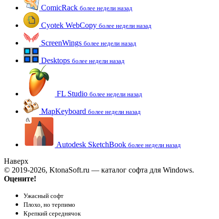
ComicRack
более недели назад
Cyotek WebCopy
более недели назад
ScreenWings
более недели назад
Desktops
более недели назад
FL Studio
более недели назад
MapKeyboard
более недели назад
Autodesk SketchBook
более недели назад
Наверх
© 2019-2026, KtonaSoft.ru — каталог софта для Windows.
Оцените!
Ужасный софт
Плохо, но терпимо
Крепкий середнячок