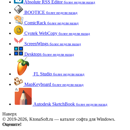
Absolute RSS Editor
более недели назад
BOOTICE
более недели назад
ComicRack
более недели назад
Cyotek WebCopy
более недели назад
ScreenWings
более недели назад
Desktops
более недели назад
FL Studio
более недели назад
MapKeyboard
более недели назад
Autodesk SketchBook
более недели назад
Наверх
© 2019-2026, KtonaSoft.ru — каталог софта для Windows.
Оцените!