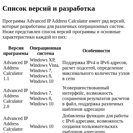
Список версий и разработка
Программа Advanced IP Address Calculator имеет ряд версий,
которые разработаны для различных операционных систем.
Ниже представлен список версий программы и основные
характеристики каждой из них:
Версия
Операционная
Особенности
программы
система
Windows XP,
Advanced IP
Поддержка IPv4 и IPv6 адресов,
Windows Vista,
Address
расчет подсетей, определение
Windows 7,
Calculator
максимального количества узлов
Windows 8,
1.1
в сети
Windows 10
Усовершенствованный
Advanced IP
Windows 7,
интерфейс, возможность
Address
Windows 8,
сохранения результатов расчетов
Calculator
Windows 10
в файл, поддержка различных
2.0
шаблонов адресации
Добавлены функции для работы
Advanced IP
с IPv6 адресами, возможность
Address
Windows 10
создания пользовательских
Calculator
шаблонов адресации,