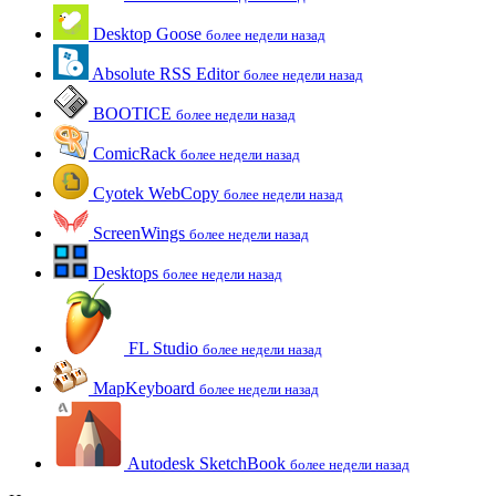
Desktop Goose
более недели назад
Absolute RSS Editor
более недели назад
BOOTICE
более недели назад
ComicRack
более недели назад
Cyotek WebCopy
более недели назад
ScreenWings
более недели назад
Desktops
более недели назад
FL Studio
более недели назад
MapKeyboard
более недели назад
Autodesk SketchBook
более недели назад