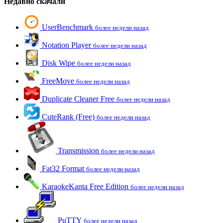
Недавно скачали
UserBenchmark
более недели назад
Notation Player
более недели назад
Disk Wipe
более недели назад
FreeMove
более недели назад
Duplicate Cleaner Free
более недели назад
CuteRank (Free)
более недели назад
Transmission
более недели назад
Fat32 Format
более недели назад
KaraokeKanta Free Edition
более недели назад
PuTTY
более недели назад