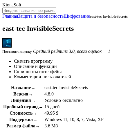
KtonaSoft
Главная
Защита и безопасность
Шифрование
east-tec InvisibleSecrets
east-tec InvisibleSecrets
Средний рейтинг 3.0, всего оценок — 1
Поставить оценку
Скачать программу
Описание и функции
Скриншоты интерфейса
Комментарии пользователей
Название→
east-tec InvisibleSecrets
Версия→
4.8.0
Лицензия→
Условно-бесплатно
Пробный период→
15 дней
Стоимость→
49.95 $
Поддержка→
Windows 11, 10, 8, 7, Vista, XP
Размер файла→
3.6 Мб