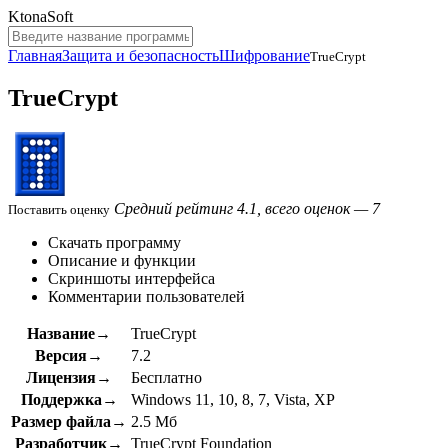
KtonaSoft
Главная
Защита и безопасность
Шифрование
TrueCrypt
TrueCrypt
Средний рейтинг 4.1, всего оценок — 7
Поставить оценку
Скачать программу
Описание и функции
Скриншоты интерфейса
Комментарии пользователей
Название→
TrueCrypt
Версия→
7.2
Лицензия→
Бесплатно
Поддержка→
Windows 11, 10, 8, 7, Vista, XP
Размер файла→
2.5 Мб
Разработчик→
TrueCrypt Foundation