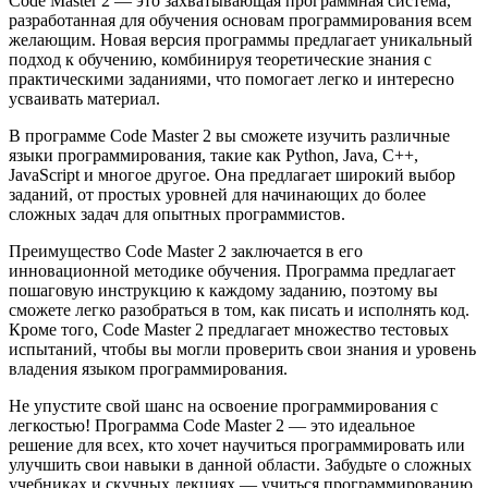
Code Master 2 — это захватывающая программная система,
разработанная для обучения основам программирования всем
желающим. Новая версия программы предлагает уникальный
подход к обучению, комбинируя теоретические знания с
практическими заданиями, что помогает легко и интересно
усваивать материал.
В программе Code Master 2 вы сможете изучить различные
языки программирования, такие как Python, Java, C++,
JavaScript и многое другое. Она предлагает широкий выбор
заданий, от простых уровней для начинающих до более
сложных задач для опытных программистов.
Преимущество Code Master 2 заключается в его
инновационной методике обучения. Программа предлагает
пошаговую инструкцию к каждому заданию, поэтому вы
сможете легко разобраться в том, как писать и исполнять код.
Кроме того, Code Master 2 предлагает множество тестовых
испытаний, чтобы вы могли проверить свои знания и уровень
владения языком программирования.
Не упустите свой шанс на освоение программирования с
легкостью! Программа Code Master 2 — это идеальное
решение для всех, кто хочет научиться программировать или
улучшить свои навыки в данной области. Забудьте о сложных
учебниках и скучных лекциях — учиться программированию