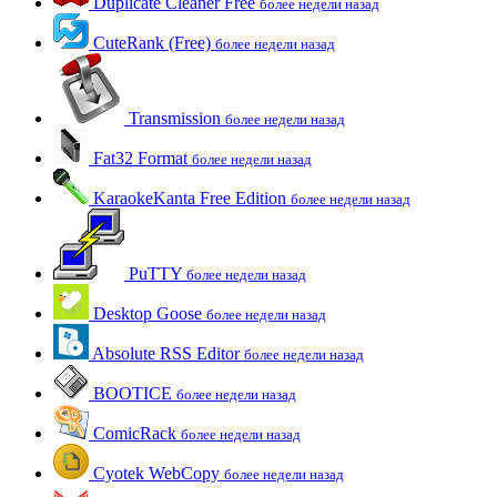
Duplicate Cleaner Free
более недели назад
CuteRank (Free)
более недели назад
Transmission
более недели назад
Fat32 Format
более недели назад
KaraokeKanta Free Edition
более недели назад
PuTTY
более недели назад
Desktop Goose
более недели назад
Absolute RSS Editor
более недели назад
BOOTICE
более недели назад
ComicRack
более недели назад
Cyotek WebCopy
более недели назад