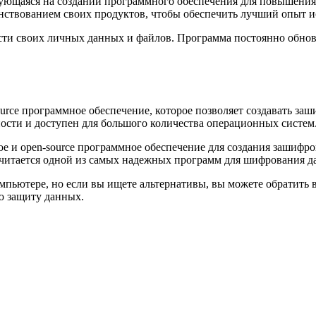
рующаяся на создании программного обеспечения для повышения
нствованием своих продуктов, чтобы обеспечить лучший опыт ис
ости своих личных данных и файлов. Программа постоянно обнов
source программное обеспечение, которое позволяет создавать 
ности и доступен для большого количества операционных систем
е и open-source программное обеспечение для создания зашифро
считается одной из самых надежных программ для шифрования д
пьютере, но если вы ищете альтернативы, вы можете обратить в
ю защиту данных.