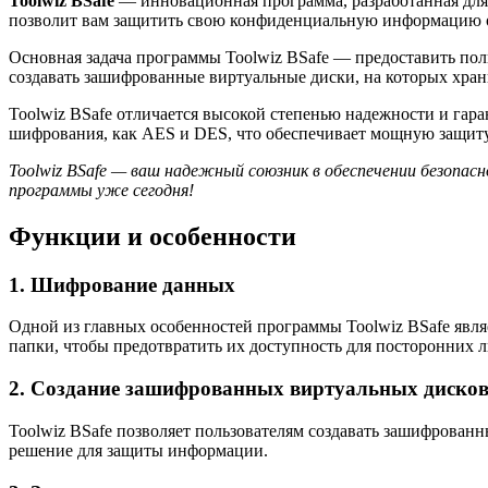
Toolwiz BSafe
— инновационная программа, разработанная для 
позволит вам защитить свою конфиденциальную информацию о
Основная задача программы Toolwiz BSafe — предоставить по
создавать зашифрованные виртуальные диски, на которых хра
Toolwiz BSafe отличается высокой степенью надежности и гар
шифрования, как AES и DES, что обеспечивает мощную защиту
Toolwiz BSafe — ваш надежный союзник в обеспечении безопа
программы уже сегодня!
Функции и особенности
1. Шифрование данных
Одной из главных особенностей программы Toolwiz BSafe явля
папки, чтобы предотвратить их доступность для посторонних л
2. Создание зашифрованных виртуальных диско
Toolwiz BSafe позволяет пользователям создавать зашифрован
решение для защиты информации.