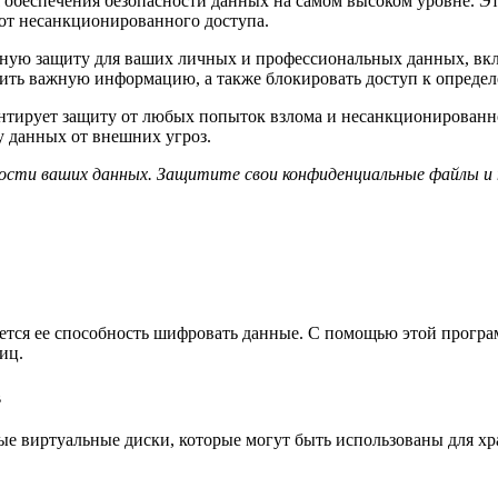
обеспечения безопасности данных на самом высоком уровне. Это
т несанкционированного доступа.
лную защиту для ваших личных и профессиональных данных, вк
нить важную информацию, а также блокировать доступ к опреде
антирует защиту от любых попыток взлома и несанкционированн
 данных от внешних угроз.
сности ваших данных. Защитите свои конфиденциальные файлы 
ется ее способность шифровать данные. С помощью этой програ
иц.
в
ные виртуальные диски, которые могут быть использованы для х