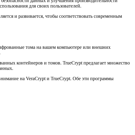
 безопасности данных и улучшения производительности
пользования для своих пользователей.
ляется и развивается, чтобы соответствовать современным
зашифрованные тома на вашем компьютере или внешних
.
ванных контейнеров и томов. TrueCrypt предлагает множество
анных.
нимание на VeraCrypt и TrueCrypt. Обе эти программы