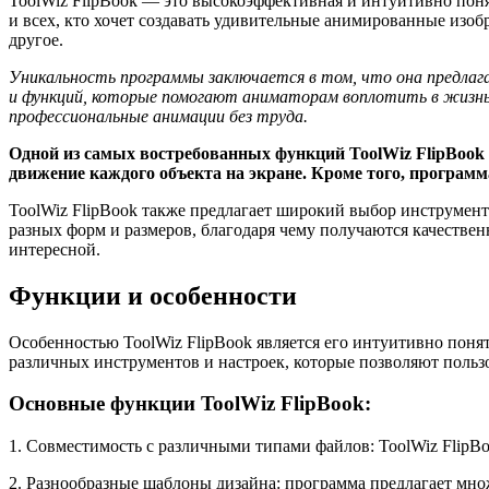
ToolWiz FlipBook — это высокоэффективная и интуитивно поня
и всех, кто хочет создавать удивительные анимированные изо
другое.
Уникальность программы заключается в том, что она предлага
и функций, которые помогают аниматорам воплотить в жизнь 
профессиональные анимации без труда.
Одной из самых востребованных функций ToolWiz FlipBook
движение каждого объекта на экране. Кроме того, програм
ToolWiz FlipBook также предлагает широкий выбор инструмент
разных форм и размеров, благодаря чему получаются качестве
интересной.
Функции и особенности
Особенностью ToolWiz FlipBook является его интуитивно поня
различных инструментов и настроек, которые позволяют пользов
Основные функции ToolWiz FlipBook:
1. Совместимость с различными типами файлов: ToolWiz FlipB
2. Разнообразные шаблоны дизайна: программа предлагает мно