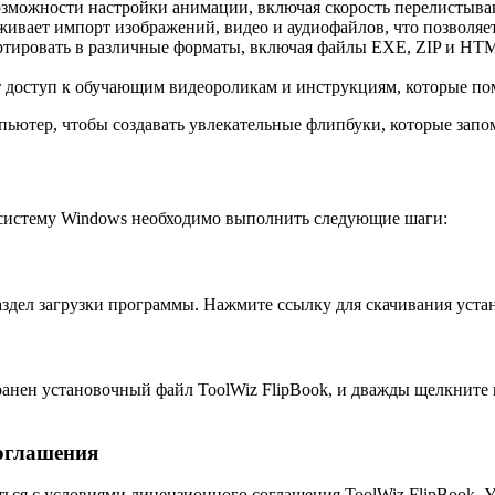
зможности настройки анимации, включая скорость перелистыван
живает импорт изображений, видео и аудиофайлов, что позволяе
тировать в различные форматы, включая файлы EXE, ZIP и HTM
т доступ к обучающим видеороликам и инструкциям, которые по
пьютер, чтобы создавать увлекательные флипбуки, которые запо
 систему Windows необходимо выполнить следующие шаги:
здел загрузки программы. Нажмите ссылку для скачивания устан
хранен установочный файл ToolWiz FlipBook, и дважды щелкните
соглашения
ься с условиями лицензионного соглашения ToolWiz FlipBook. Уб