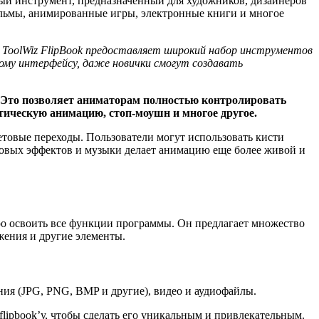
ый инструмент, предназначенный для художников, дизайнеров
ильмы, анимированные игры, электронные книги и многое
 ToolWiz FlipBook предоставляет широкий набор инструментов
ому интерфейсу, даже новички смогут создавать
. Это позволяет аниматорам полностью контролировать
тическую анимацию, стоп-моушн и многое другое.
етовые переходы. Пользователи могут использовать кисти
ковых эффектов и музыки делает анимацию еще более живой и
ро освоить все функции программы. Он предлагает множество
ажения и другие элементы.
ния (JPG, PNG, BMP и другие), видео и аудиофайлы.
lipbook’у, чтобы сделать его уникальным и привлекательным.