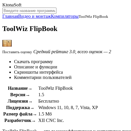
KtonaSoft
Главная
Видео и монтаж
Компиляторы
ToolWiz FlipBook
ToolWiz FlipBook
Средний рейтинг 3.0, всего оценок — 2
Поставить оценку
Скачать программу
Описание и функции
Скриншоты интерфейса
Комментарии пользователей
Название→
ToolWiz FlipBook
Версия→
1.5
Лицензия→
Бесплатно
Поддержка→
Windows 11, 10, 8, 7, Vista, XP
Размер файла→
1.5 Мб
Разработчик→
XII CNC Inc.