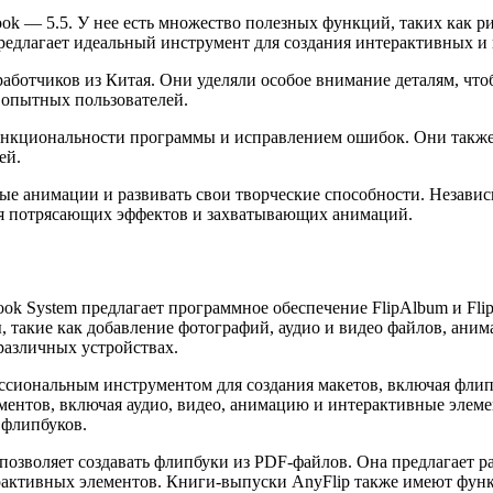
ok — 5.5. У нее есть множество полезных функций, таких как р
предлагает идеальный инструмент для создания интерактивных и
работчиков из Китая. Они уделяли особое внимание деталям, чт
 опытных пользователей.
ункциональности программы и исправлением ошибок. Они также
ей.
ые анимации и развивать свои творческие способности. Независ
ния потрясающих эффектов и захватывающих анимаций.
k System предлагает программное обеспечение FlipAlbum и Flip
такие как добавление фотографий, аудио и видео файлов, аним
различных устройствах.
ессиональным инструментом для создания макетов, включая фли
нтов, включая аудио, видео, анимацию и интерактивные элемен
 флипбуков.
позволяет создавать флипбуки из PDF-файлов. Она предлагает р
ерактивных элементов. Книги-выпуски AnyFlip также имеют фун