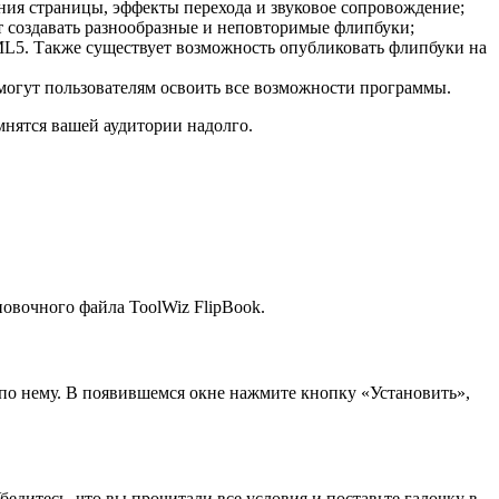
ия страницы, эффекты перехода и звуковое сопровождение;
т создавать разнообразные и неповторимые флипбуки;
L5. Также существует возможность опубликовать флипбуки на
могут пользователям освоить все возможности программы.
мнятся вашей аудитории надолго.
овочного файла ToolWiz FlipBook.
 по нему. В появившемся окне нажмите кнопку «Установить»,
едитесь, что вы прочитали все условия и поставьте галочку в