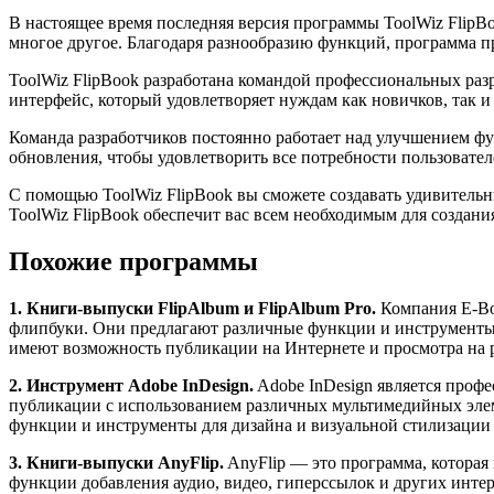
В настоящее время последняя версия программы ToolWiz FlipBo
многое другое. Благодаря разнообразию функций, программа 
ToolWiz FlipBook разработана командой профессиональных раз
интерфейс, который удовлетворяет нуждам как новичков, так и
Команда разработчиков постоянно работает над улучшением ф
обновления, чтобы удовлетворить все потребности пользовател
С помощью ToolWiz FlipBook вы сможете создавать удивительн
ToolWiz FlipBook обеспечит вас всем необходимым для созда
Похожие программы
1. Книги-выпуски FlipAlbum и FlipAlbum Pro.
Компания E-Boo
флипбуки. Они предлагают различные функции и инструменты, 
имеют возможность публикации на Интернете и просмотра на 
2. Инструмент Adobe InDesign.
Adobe InDesign является проф
публикации с использованием различных мультимедийных элеме
функции и инструменты для дизайна и визуальной стилизации
3. Книги-выпуски AnyFlip.
AnyFlip — это программа, которая 
функции добавления аудио, видео, гиперссылок и других инт