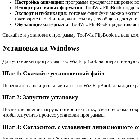
Настройка анимации:
программа предлагает широкие во
Импорт различных форматов:
ToolWiz FlipBook поддер
Экспорт и публикация:
готовые флипбуки можно экспор
платформе Cloud и получить ссылку для общего доступа;
Обучающие материалы:
ToolWiz FlipBook предоставляе
Скачайте и установите программу ToolWiz FlipBook на ваш ком
Установка на Windows
Для установки программы ToolWiz FlipBook на операционную
Шаг 1: Скачайте установочный файл
Перейдите на официальный сайт ToolWiz FlipBook и найдите ра
Шаг 2: Запустите установку
После завершения загрузки откройте папку, в которую был со
чтобы запустить процесс установки программы.
Шаг 3: Согласитесь с условиями лицензионного 
Во время установки вам будет предложено прочитать и согласит