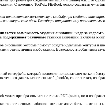
тная программа для создания анимаций и флипбуков. Это удобн
бражения. С помощью ToolWiz FlipBook можно создавать мультф
ет пользователю максимальную свободу при создании анимации.
свои творческие идеи. Благодаря интуитивному пользовательск
 является возможность создания анимаций "кадр за кадром"
ма поддерживает различные техники анимации, включая кине
ов рисования, которые помогут создать идеальные контуры и цв
нные и реалистичные изображения. Возможность добавления зву
тный интерфейс, который позволяет пользователям легко и быст
ателю создавать качественные flipbook’и, сочетая текст, изобр
ook может преобразовывать не только PDF-файлы, но и изображе
жество встроенных шаблонов, которые могут быть применены к f