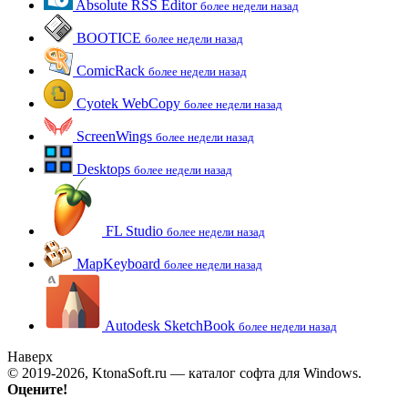
Absolute RSS Editor
более недели назад
BOOTICE
более недели назад
ComicRack
более недели назад
Cyotek WebCopy
более недели назад
ScreenWings
более недели назад
Desktops
более недели назад
FL Studio
более недели назад
MapKeyboard
более недели назад
Autodesk SketchBook
более недели назад
Наверх
© 2019-2026, KtonaSoft.ru — каталог софта для Windows.
Оцените!