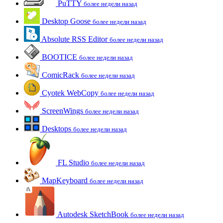
PuTTY
более недели назад
Desktop Goose
более недели назад
Absolute RSS Editor
более недели назад
BOOTICE
более недели назад
ComicRack
более недели назад
Cyotek WebCopy
более недели назад
ScreenWings
более недели назад
Desktops
более недели назад
FL Studio
более недели назад
MapKeyboard
более недели назад
Autodesk SketchBook
более недели назад