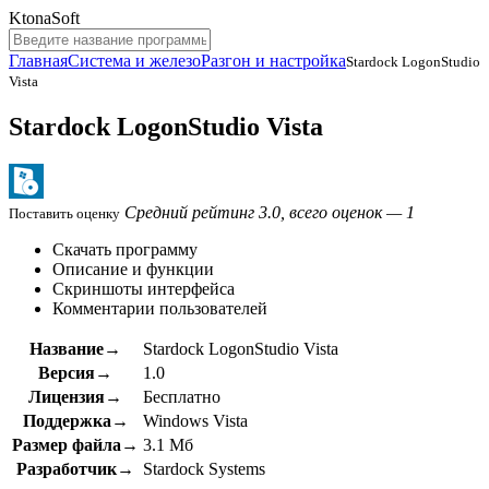
KtonaSoft
Главная
Система и железо
Разгон и настройка
Stardock LogonStudio
Vista
Stardock LogonStudio Vista
Средний рейтинг 3.0, всего оценок — 1
Поставить оценку
Скачать программу
Описание и функции
Скриншоты интерфейса
Комментарии пользователей
Название→
Stardock LogonStudio Vista
Версия→
1.0
Лицензия→
Бесплатно
Поддержка→
Windows Vista
Размер файла→
3.1 Мб
Разработчик→
Stardock Systems