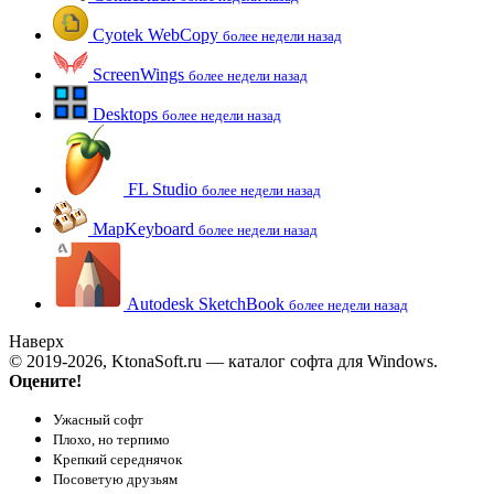
Cyotek WebCopy
более недели назад
ScreenWings
более недели назад
Desktops
более недели назад
FL Studio
более недели назад
MapKeyboard
более недели назад
Autodesk SketchBook
более недели назад
Наверх
© 2019-2026, KtonaSoft.ru — каталог софта для Windows.
Оцените!
Ужасный софт
Плохо, но терпимо
Крепкий середнячок
Посоветую друзьям