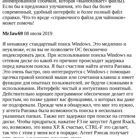
анимированной собачкой, которая «вынюхивает» файлы).
Если бы я предложил улучшения, это был бы более
современный, удобный интерфейс и более полный файл
справки. Что-то вроде «справочного файла для чайников»
может помочь!
MrJaw69
08 июля 2019
Я ненавижу стандартный поиск Windows. Это медленно и
неуклюже, если вы не позволяете ОС бесконечно
индексировать диск. При использовании поиска Windows на
сетевом диске по какой-то причине происходит задержка
перед началом поиска. Я был счастлив найти агента Ранзака.
Это очень быстро, оно интегрируется с Windows с помощью
щелчка правой кнопкой мыши или сочетания клавиш и имеет
функции для опытных пользователей, не будучи сложными в
использовании. Интерфейс чистый и интуитивно понятный.
Действительно хорошее программное обеспечение делает его
простым, но позже удивит вас функциями, о которых вы даже
не подозревали. Прежде чем я обнаружил, что мне это нужно,
у агента Ранзака была возможность поиска в нескольких
указанных папках. Также нет задержки при поиске на сетевом
диске. Чтобы придраться, нажатие F3 не запустит Agent Rsack,
но, возможно, это вина XP. К счастью, CTRL-F это сделает,
так что с этим у меня все в порядке. Агент Рэнсак получает