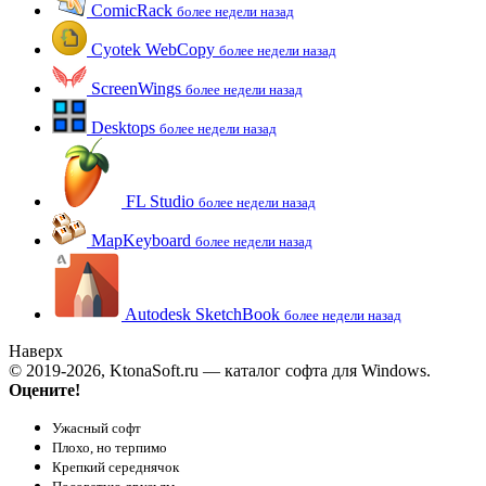
ComicRack
более недели назад
Cyotek WebCopy
более недели назад
ScreenWings
более недели назад
Desktops
более недели назад
FL Studio
более недели назад
MapKeyboard
более недели назад
Autodesk SketchBook
более недели назад
Наверх
© 2019-2026, KtonaSoft.ru — каталог софта для Windows.
Оцените!
Ужасный софт
Плохо, но терпимо
Крепкий середнячок