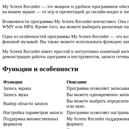
My Screen Recorder — это мощное и удобное программное обесп
на вашем экране — от игр и презентаций до онлайн-видео и ча
Возможности программы My Screen Recorder впечатляют. Она п
WMV или MP4. Кроме того, вы можете выбирать различные пара
Одна из особенностей программы My Screen Recorder — это во
фоновой музыкой. Вы также можете использовать функцию запи
My Screen Recorder имеет простой и интуитивно понятный инте
демонстрации работы программ и инструментов, записи сетевых
Функции и особенности
Функция
Описание
Запись экрана
Программа позволяет записыват
Запись звука
Вы можете одновременно запис
Вы можете выбрать определенну
Выбор области записи
или окне.
Настройка параметров записи
Программа позволяет настраива
Поддержка множественных
My Screen Recorder поддержив
форматов
формате.