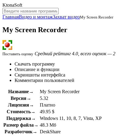
KtonaSoft
Главная
Видео и монтаж
Захват видео
My Screen Recorder
My Screen Recorder
Средний рейтинг 4.0, всего оценок — 2
Поставить оценку
Скачать программу
Описание и функции
Скриншоты интерфейса
Комментарии пользователей
Название→
My Screen Recorder
Версия→
5.32
Лицензия→
Платно
Стоимость→
49.95 $
Поддержка→
Windows 11, 10, 8, 7, Vista, XP
Размер файла→
48.3 Мб
Разработчик→
DeskShare