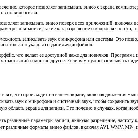
ечение, которое позволяет записывать видео с экрана компьюте
тов по видеосвязи.
озволяет записывать видео поверх всех приложений, включая по
метры для записи, такие как разрешение и кадровая частота, ч
зможность записывать звук с микрофона или системы. Это позв
си только звука для создания аудиофайлов.
рфейс, что делает ее доступной даже для новичков. Программа 
 трансляций и многое другое. Если вам нужно записывать видео
ь все, что происходит на вашем экране, включая движения мыши
ывать звук с микрофона и системный звук, чтобы сохранить зву
ю область экрана для записи. Это полезно в случаях, когда не
ть различные параметры записи, включая разрешение, частоту к
ает различные форматы видео файлов, включая AVI, WMV, MP4 и 