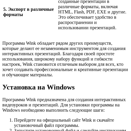
созданные презентации в
различные форматы, включая
5. Экспорт в различные
HTML, Flash, PDF, EXE и другие.
форматы
Это обеспечивает удобство в
распространении и
использовании презентаций.
Программа Wink обладает рядом других преимуществ,
которые делают ее незаменимым инструментом для создания
интерактивных презентаций. Благодаря своей простоте
использования, широкому набору функций и гибкости
настроек, Wink становится отличным выбором для всех, кто
хочет создавать профессиональные и креативные презентации
и обучающие материалы.
Установка на Windows
Программа Wink предназначена для создания интерактивных
видеоуроков и презентаций. Для установки программы на
Windows необходимо выполнить следующие шаги:
Перейдите на официальный сайт Wink и скачайте
установочный файл программы.
Запустите установочный файл и следуйте инструкциям