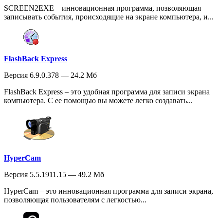
SCREEN2EXE – инновационная программа, позволяющая
записывать события, происходящие на экране компьютера, и...
FlashBack Express
Версия 6.9.0.378 — 24.2 Мб
FlashBack Express – это удобная программа для записи экрана
компьютера. С ее помощью вы можете легко создавать...
HyperCam
Версия 5.5.1911.15 — 49.2 Мб
HyperCam – это инновационная программа для записи экрана,
позволяющая пользователям с легкостью...