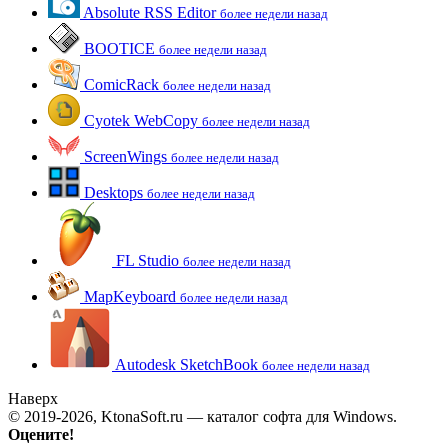
Absolute RSS Editor
более недели назад
BOOTICE
более недели назад
ComicRack
более недели назад
Cyotek WebCopy
более недели назад
ScreenWings
более недели назад
Desktops
более недели назад
FL Studio
более недели назад
MapKeyboard
более недели назад
Autodesk SketchBook
более недели назад
Наверх
© 2019-2026, KtonaSoft.ru — каталог софта для Windows.
Оцените!