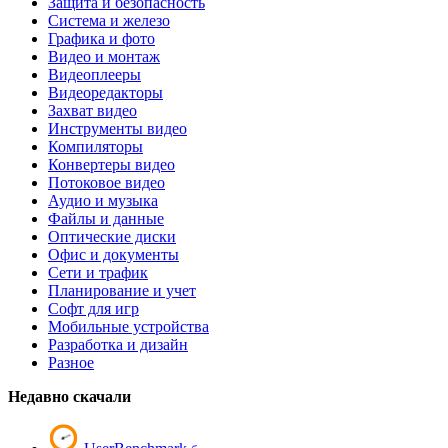
Защита и безопасность
Система и железо
Графика и фото
Видео и монтаж
Видеоплееры
Видеоредакторы
Захват видео
Инструменты видео
Компиляторы
Конвертеры видео
Потоковое видео
Аудио и музыка
Файлы и данные
Оптические диски
Офис и документы
Сети и трафик
Планирование и учет
Софт для игр
Мобильные устройства
Разработка и дизайн
Разное
Недавно скачали