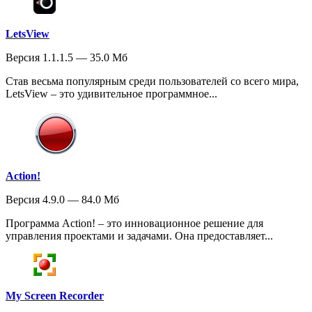
LetsView
Версия 1.1.1.5 — 35.0 Мб
Став весьма популярным среди пользователей со всего мира,
LetsView – это удивительное программное...
Action!
Версия 4.9.0 — 84.0 Мб
Программа Action! – это инновационное решение для
управления проектами и задачами. Она предоставляет...
My Screen Recorder