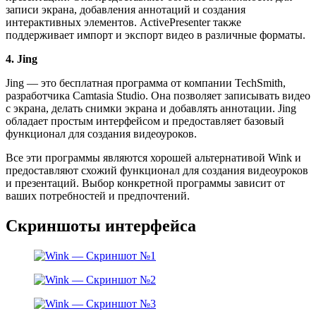
записи экрана, добавления аннотаций и создания
интерактивных элементов. ActivePresenter также
поддерживает импорт и экспорт видео в различные форматы.
4. Jing
Jing — это бесплатная программа от компании TechSmith,
разработчика Camtasia Studio. Она позволяет записывать видео
с экрана, делать снимки экрана и добавлять аннотации. Jing
обладает простым интерфейсом и предоставляет базовый
функционал для создания видеоуроков.
Все эти программы являются хорошей альтернативой Wink и
предоставляют схожий функционал для создания видеоуроков
и презентаций. Выбор конкретной программы зависит от
ваших потребностей и предпочтений.
Скриншоты интерфейса