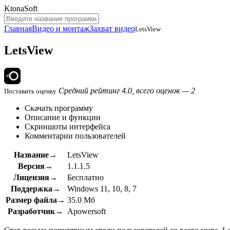
KtonaSoft
Главная
Видео и монтаж
Захват видео
LetsView
LetsView
Средний рейтинг 4.0, всего оценок — 2
Поставить оценку
Скачать программу
Описание и функции
Скриншоты интерфейса
Комментарии пользователей
Название→
LetsView
Версия→
1.1.1.5
Лицензия→
Бесплатно
Поддержка→
Windows 11, 10, 8, 7
Размер файла→
35.0 Мб
Разработчик→
Apowersoft