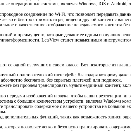
чные операционные системы, включая Windows, iOS и Android, ч
спроводное соединение по Wi-Fi, что позволяет передавать данн
легко и быстро стримить игры, видео и другой контент с вашег
ильное и качественное отображение передаваемого контента без 
ункций и преимуществ, которые делают ее одним из лучших реш
типлатформенности, LetsView станет незаменимым инструментом
ают ее одной из лучших в своем классе. Вот некоторые из глав
нятный пользовательский интерфейс, благодаря которому даже н
 абсолютно бесплатно, без скрытых платежей или подписок.
жете без проблем транслировать мультимедийный контент, включ
ство передачи изображений и звука, чтобы ваши презентации, и
стима с большим количеством устройств, включая Windows комп
 транслировать содержимое с вашего устройства на большой экр
ом.
яд дополнительных функций, таких как возможность записи экра
а, которая позволяет легко и безопасно транслировать содержимо