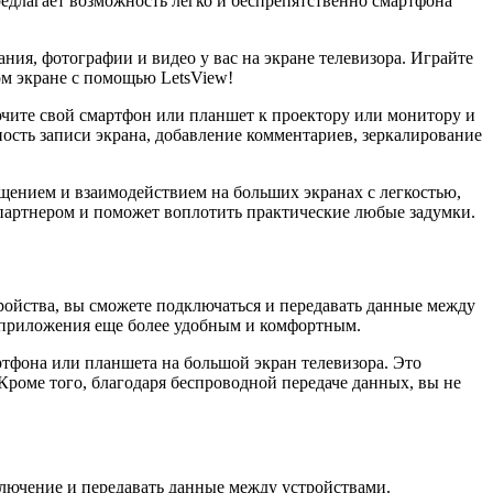
редлагает возможность легко и беспрепятственно смартфона
ния, фотографии и видео у вас на экране телевизора. Играйте
ом экране с помощью LetsView!
лючите свой смартфон или планшет к проектору или монитору и
ость записи экрана, добавление комментариев, зеркалирование
щением и взаимодействием на больших экранах с легкостью,
 партнером и поможет воплотить практические любые задумки.
ройства, вы сможете подключаться и передавать данные между
е приложения еще более удобным и комфортным.
тфона или планшета на большой экран телевизора. Это
Кроме того, благодаря беспроводной передаче данных, вы не
лючение и передавать данные между устройствами.