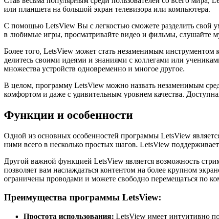
Став весьма популярным среди пользователей со всего мира, L
или планшета на большой экран телевизора или компьютера.
С помощью LetsView Вы с легкостью сможете разделить свой ум
в любимые игры, просматривайте видео и фильмы, слушайте му
Более того, LetsView может стать незаменимым инструментом к
делитесь своими идеями и знаниями с коллегами или ученикам
множества устройств одновременно и многое другое.
В целом, программу LetsView можно назвать незаменимым сред
комфортом и даже с удивительным уровнем качества. Доступна
Функции и особенности
Одной из основных особенностей программы LetsView является
ними всего в несколько простых шагов. LetsView поддерживае
Другой важной функцией LetsView является возможность стрим
позволяет вам наслаждаться контентом на более крупном экран
ограничены проводами и можете свободно перемещаться по ком
Преимущества программы LetsView:
Простота использования:
LetsView имеет интуитивно по