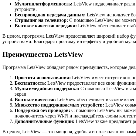
Мультиплатформенность:
LetsView поддерживает разли
устройств.
Беспроводная передача данных:
LetsView использует бе
Стриминг на телевизор:
С помощью LetsView вы можете 
Высокое качество передачи:
LetsView обеспечивает стаб
В целом, программа LetsView предоставляет широкий набор ф
устройствами. Благодаря простому интерфейсу и удобной муль
Преимущества LetsView
Программа LetsView обладает рядом преимуществ, которые дел
Простота использования:
LetsView имеет интуитивно по
Бесплатность:
LetsView предоставляет все свои функции
Мультимедийная поддержка:
С помощью LetsView вы мо
экран.
Высокое качество:
LetsView обеспечивает высокое каче
Множество поддерживаемых устройств:
LetsView совме
Поддержка без проводов:
С помощью LetsView вы можете
подключитесь через Wi-Fi и наслаждайтесь своим контент
Дополнительные функции:
LetsView также предлагает р
В целом, LetsView — это мощная, удобная и полезная программ