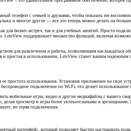
etsView – это удивительное программное обеспечение, которое п
ный телефон с семьей и друзьями, чтобы показать им воспомина
зыку и многое другое — все это теперь можно делать на больш
ак для бизнес-встреч, так и для учебных занятий. Просто подк
и. LetsView поддерживает множество функций, включая возможн
ством для развлечения и работы, позволяющим наслаждаться об
я и простая в использовании, LetsView станет вашим надежным
 ее простота использования. Установив приложение на свои уст
т беспроводное подключение по Wi-Fi, что делает использовани
ить мобильные игры, видео и другие медиафайлы с вашего смар
е, делая просмотр и игры более увлекательными и зрелищными. 
нате, не теряя подключения.
нятный интерфейс, который позволяет быстро настраивать подк