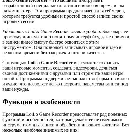
LoiLo Game Recorder
– это мощный инструмент,
разработанный специально для записи видео во время игры
на компьютере. Эта программа предназначена для геймеров,
которым требуется удобный и простой способ записи своих
игровых сессий.
Работать с LoiLo Game Recorder легко и удобно.
Благодаря ее
простому и интуитивно понятному интерфейсу, даже новички
в записи видео смогут быстро освоиться с этим
инструментом. Она позволяет записывать игровое видео в
реальном времени без задержек и потери качества.
С помощью
LoiLo Game Recorder
вы сможете сохранять
ваши игровые моменты, создавать видеоуроки, делиться
своими достижениями с друзьями или стримить ваши игры
онлайн. Программа поддерживает множество форматов видео
и аудио, что позволяет легко настроить параметры записи под
ваши нужды.
Функции и особенности
Программа LoiLo Game Recorder предоставляет ряд полезных
функций и особенностей, которые делают ее незаменимым
инструментом для записи и обработки игрового контента. Вот
несколько наиболее значимых из них: