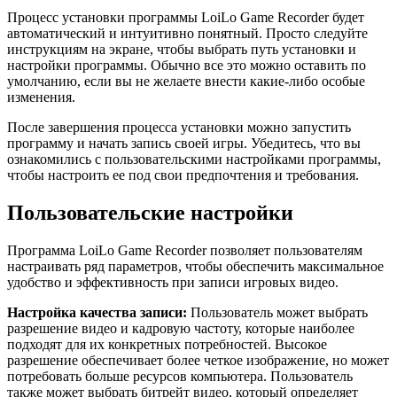
Процесс установки программы LoiLo Game Recorder будет
автоматический и интуитивно понятный. Просто следуйте
инструкциям на экране, чтобы выбрать путь установки и
настройки программы. Обычно все это можно оставить по
умолчанию, если вы не желаете внести какие-либо особые
изменения.
После завершения процесса установки можно запустить
программу и начать запись своей игры. Убедитесь, что вы
ознакомились с пользовательскими настройками программы,
чтобы настроить ее под свои предпочтения и требования.
Пользовательские настройки
Программа LoiLo Game Recorder позволяет пользователям
настраивать ряд параметров, чтобы обеспечить максимальное
удобство и эффективность при записи игровых видео.
Настройка качества записи:
Пользователь может выбрать
разрешение видео и кадровую частоту, которые наиболее
подходят для их конкретных потребностей. Высокое
разрешение обеспечивает более четкое изображение, но может
потребовать больше ресурсов компьютера. Пользователь
также может выбрать битрейт видео, который определяет