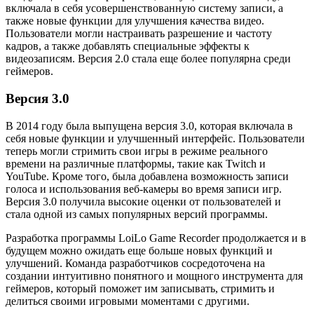
включала в себя усовершенствованную систему записи, а
также новые функции для улучшения качества видео.
Пользователи могли настраивать разрешение и частоту
кадров, а также добавлять специальные эффекты к
видеозаписям. Версия 2.0 стала еще более популярна среди
геймеров.
Версия 3.0
В 2014 году была выпущена версия 3.0, которая включала в
себя новые функции и улучшенный интерфейс. Пользователи
теперь могли стримить свои игры в режиме реального
времени на различные платформы, такие как Twitch и
YouTube. Кроме того, была добавлена возможность записи
голоса и использования веб-камеры во время записи игр.
Версия 3.0 получила высокие оценки от пользователей и
стала одной из самых популярных версий программы.
Разработка программы LoiLo Game Recorder продолжается и в
будущем можно ожидать еще больше новых функций и
улучшений. Команда разработчиков сосредоточена на
создании интуитивно понятного и мощного инструмента для
геймеров, который поможет им записывать, стримить и
делиться своими игровыми моментами с другими.