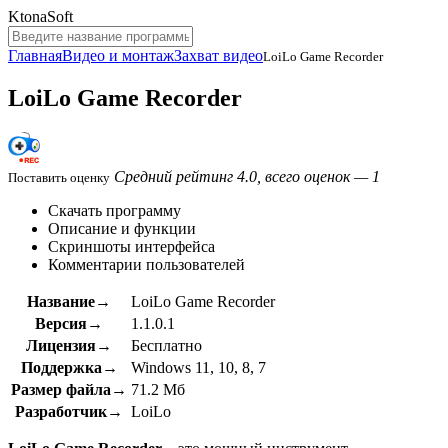
KtonaSoft
Главная
Видео и монтаж
Захват видео
LoiLo Game Recorder
LoiLo Game Recorder
Средний рейтинг 4.0, всего оценок — 1
Поставить оценку
Скачать программу
Описание и функции
Скриншоты интерфейса
Комментарии пользователей
Название→
LoiLo Game Recorder
Версия→
1.1.0.1
Лицензия→
Бесплатно
Поддержка→
Windows 11, 10, 8, 7
Размер файла→
71.2 Мб
Разработчик→
LoiLo