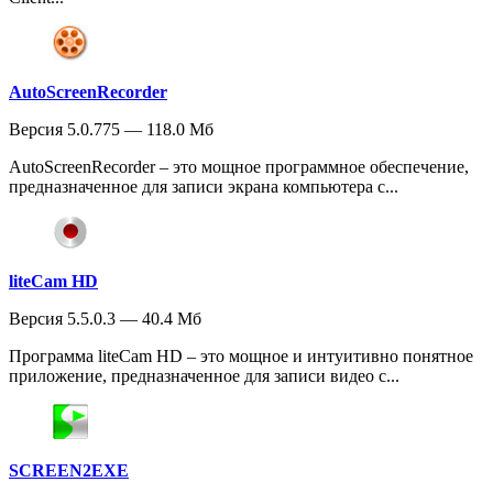
AutoScreenRecorder
Версия 5.0.775 — 118.0 Мб
AutoScreenRecorder – это мощное программное обеспечение,
предназначенное для записи экрана компьютера с...
liteCam HD
Версия 5.5.0.3 — 40.4 Мб
Программа liteCam HD – это мощное и интуитивно понятное
приложение, предназначенное для записи видео с...
SCREEN2EXE