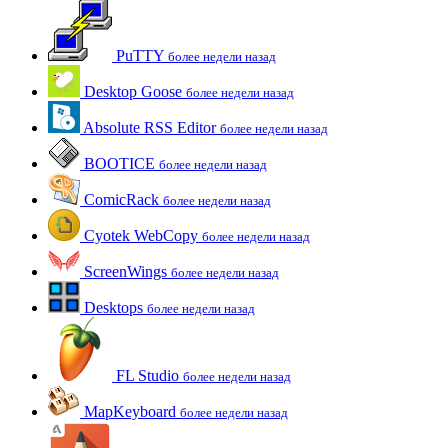
PuTTY
более недели назад
Desktop Goose
более недели назад
Absolute RSS Editor
более недели назад
BOOTICE
более недели назад
ComicRack
более недели назад
Cyotek WebCopy
более недели назад
ScreenWings
более недели назад
Desktops
более недели назад
FL Studio
более недели назад
MapKeyboard
более недели назад