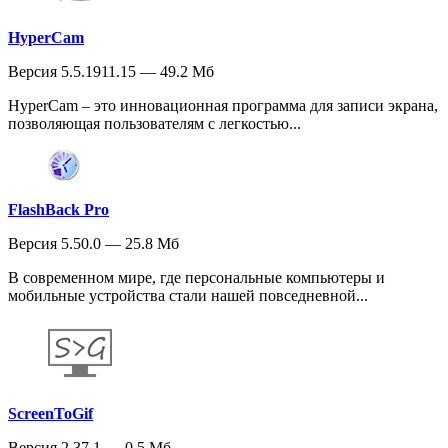
HyperCam
Версия 5.5.1911.15 — 49.2 Мб
HyperCam – это инновационная программа для записи экрана,
позволяющая пользователям с легкостью...
FlashBack Pro
Версия 5.50.0 — 25.8 Мб
В современном мире, где персональные компьютеры и
мобильные устройства стали нашей повседневной...
ScreenToGif
Версия 2.37.1 — 0.5 Мб