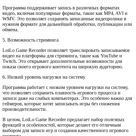
Программа поддерживает запись в различных форматах
видео, включая популярные форматы, такие как MP4, AVI и
WMV. Это позволяет сохранять записанные видеоролики в
нужном формате для дальнейшей обработки, публикации или
обмена.
5. Возможность стриминга
LoiLo Game Recorder позволяет транслировать записываемое
видео на платформы для стриминга, такие как YouTube и
Twitch. Это открывает дополнительные возможности для
показа своего игрового контента на широкую аудиторию.
6. Низкий уровень нагрузки на систему
Программа работает с низким уровнем нагрузки на систему,
что позволяет сохранить плавность игрового процесса и
записи даже на слабых компьютерах. Это особенно важно для
геймеров, которые хотят записывать игры без снижения
производительности.
В целом, LoiLo Game Recorder предлагает набор полезных
функций и особенностей, которые делают его отличным
выбором для записи игр и создания качественного игрового
контента.