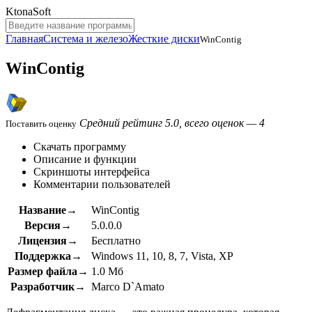
KtonaSoft
Главная
Система и железо
Жесткие диски
WinContig
WinContig
Средний рейтинг 5.0, всего оценок — 4
Поставить оценку
Скачать программу
Описание и функции
Скриншоты интерфейса
Комментарии пользователей
Название→
WinContig
Версия→
5.0.0.0
Лицензия→
Бесплатно
Поддержка→
Windows 11, 10, 8, 7, Vista, XP
Размер файла→
1.0 Мб
Разработчик→
Marco D`Amato