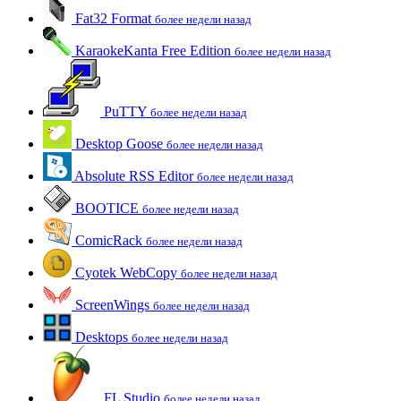
Fat32 Format
более недели назад
KaraokeKanta Free Edition
более недели назад
PuTTY
более недели назад
Desktop Goose
более недели назад
Absolute RSS Editor
более недели назад
BOOTICE
более недели назад
ComicRack
более недели назад
Cyotek WebCopy
более недели назад
ScreenWings
более недели назад
Desktops
более недели назад
FL Studio
более недели назад