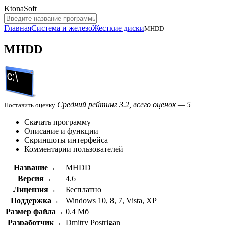
KtonaSoft
Главная
Система и железо
Жесткие диски
MHDD
MHDD
Средний рейтинг 3.2, всего оценок — 5
Поставить оценку
Скачать программу
Описание и функции
Скриншоты интерфейса
Комментарии пользователей
Название→
MHDD
Версия→
4.6
Лицензия→
Бесплатно
Поддержка→
Windows 10, 8, 7, Vista, XP
Размер файла→
0.4 Мб
Разработчик→
Dmitry Postrigan