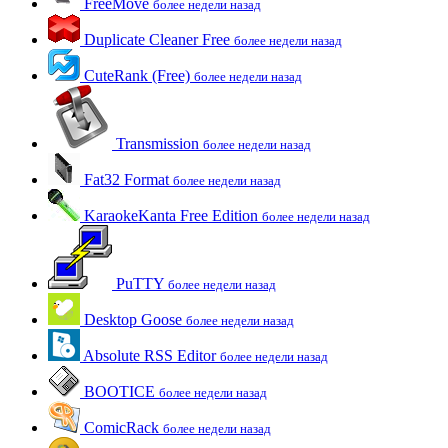
FreeMove
более недели назад
Duplicate Cleaner Free
более недели назад
CuteRank (Free)
более недели назад
Transmission
более недели назад
Fat32 Format
более недели назад
KaraokeKanta Free Edition
более недели назад
PuTTY
более недели назад
Desktop Goose
более недели назад
Absolute RSS Editor
более недели назад
BOOTICE
более недели назад
ComicRack
более недели назад