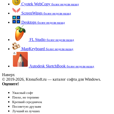
Cyotek WebCopy
более недели назад
ScreenWings
более недели назад
Desktops
более недели назад
FL Studio
более недели назад
MapKeyboard
более недели назад
Autodesk SketchBook
более недели назад
Наверх
© 2019-2026, KtonaSoft.ru — каталог софта для Windows.
Оцените!
Ужасный софт
Плохо, но терпимо
Крепкий середнячок
Посоветую друзьям
Лучший из лучших