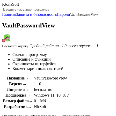
KtonaSoft
Главная
Защита и безопасность
Пароли
VaultPasswordView
VaultPasswordView
Средний рейтинг 4.0, всего оценок — 1
Поставить оценку
Скачать программу
Описание и функции
Скриншоты интерфейса
Комментарии пользователей
Название→
VaultPasswordView
Версия→
1.10
Лицензия→
Бесплатно
Поддержка→
Windows 11, 10, 8, 7
Размер файла→
0.1 Мб
Разработчик→
NirSoft