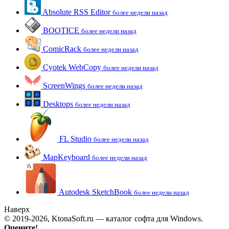
Absolute RSS Editor
более недели назад
BOOTICE
более недели назад
ComicRack
более недели назад
Cyotek WebCopy
более недели назад
ScreenWings
более недели назад
Desktops
более недели назад
FL Studio
более недели назад
MapKeyboard
более недели назад
Autodesk SketchBook
более недели назад
Наверх
© 2019-2026, KtonaSoft.ru — каталог софта для Windows.
Оцените!