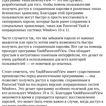
Программа VaultPasswordView — это инструмент,
разработанный для того, чтобы помочь пользователям
получить доступ к сохраненным паролям в различных типах
безопасных хранилищ. Благодаря этой программе
пользователи могут быстро и просто восстановить и
скопировать пароли, которые были ранее сохранены в
специальных хранилищах, таких как Password Vault в
операционных системах Windows 10 и 11.
Часто случается так, что мы забываем пароли от важных
аккаунтов или просто хотим иметь возможность быстро
получить доступ к сохраненным паролям. Вот где на помощь
приходит программа VaultPasswordView. Она обладает
простым и интуитивно понятным интерфейсом, что делает ее
очень удобной в использовании для всех категорий
пользователей — от новичков до опытных.
Стоит отметить, что VaultPasswordView имеет существенное
преимущество перед аналогичными программами — она
позволяет получить доступ к паролям, сохраненным в
Password Vault на последних версиях операционных систем
Windows. Это делает программу особенно полезной для тех,
кто использует Windows 10 и 11. Благодаря VaultPasswordView
экономится время и упрощается процесс восстановления
паролей, что может быть очень важно в случае, когда доступ к
аккаунту необходим срочно.