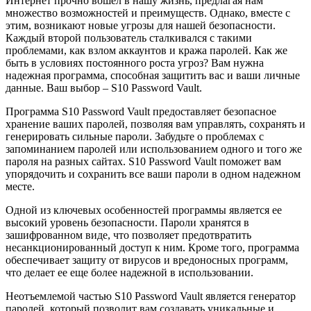
Интернет прочно вошел в нашу жизнь, предлагая нам
множество возможностей и преимуществ. Однако, вместе с
этим, возникают новые угрозы для нашей безопасности.
Каждый второй пользователь сталкивался с такими
проблемами, как взлом аккаунтов и кража паролей. Как же
быть в условиях постоянного роста угроз? Вам нужна
надежная программа, способная защитить вас и ваши личные
данные. Ваш выбор – S10 Password Vault.
Программа S10 Password Vault предоставляет безопасное
хранение ваших паролей, позволяя вам управлять, сохранять и
генерировать сильные пароли. Забудьте о проблемах с
запоминанием паролей или использованием одного и того же
пароля на разных сайтах. S10 Password Vault поможет вам
упорядочить и сохранить все ваши пароли в одном надежном
месте.
Одной из ключевых особенностей программы является ее
высокий уровень безопасности. Пароли хранятся в
зашифрованном виде, что позволяет предотвратить
несанкционированный доступ к ним. Кроме того, программа
обеспечивает защиту от вирусов и вредоносных программ,
что делает ее еще более надежной в использовании.
Неотъемлемой частью S10 Password Vault является генератор
паролей, который позволит вам создавать уникальные и