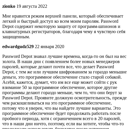
zionko
19 августа 2022
Мне нравится режим верхней панели, который обеспечивает
легкий и быстрый доступ ко всем моим паролям. Password
Depot содержит некоторую защиту от программ-шпионов и
клавиатурных регистраторов, благодаря чему я чувствую себя
защищенным.
edwardgudz529
22 января 2020
Password Depot знавал лучшие времена, когда-то он был на вес
золота. В наши дни с появлением более новых менеджеров
паролей, которые делают почти все, что делает Password
Depot, с тем же или лучшим шифрованием за гораздо меньшие
деньги, это программное обеспечение стало старой собакой.
Acebit, кажется, думает, что им все еще может сойти с рук
взимание 50 за программное обеспечение, которое другие
программы делают гораздо меньше, чем то, что они берут за
Password Depot. Проявите должную осмотрительность, прежде
чем раскошеливаться на это программное обеспечение,
потому что я уверен, что вы найдете лучшие варианты. Это
программное обеспечение будет продолжать работать после
пробного периода, хотя с ограничением всего в 20 паролей,
что в наши дни ничто, поэтому, если вы хотите, чтобы что-то
продолжали использовать бесплатно после истечения