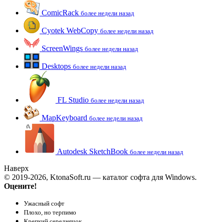
ComicRack
более недели назад
Cyotek WebCopy
более недели назад
ScreenWings
более недели назад
Desktops
более недели назад
FL Studio
более недели назад
MapKeyboard
более недели назад
Autodesk SketchBook
более недели назад
Наверх
© 2019-2026, KtonaSoft.ru — каталог софта для Windows.
Оцените!
Ужасный софт
Плохо, но терпимо
Крепкий середнячок