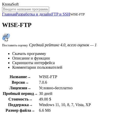
KtonaSoft
Главная
Разработка и дизайн
FTP и SSH
WISE-FTP
WISE-FTP
Средний рейтинг 4.0, всего оценок — 1
Поставить оценку
Скачать программу
Описание и функции
Скриншоты интерфейса
Комментарии пользователей
Название→
WISE-FTP
Версия→
7.0.6
Лицензия→
Условно-бесплатно
Пробный период→
30 дней
Стоимость→
49.00 $
Поддержка→
Windows 11, 10, 8, 7, Vista, XP
Размер файла→
6.6 Мб