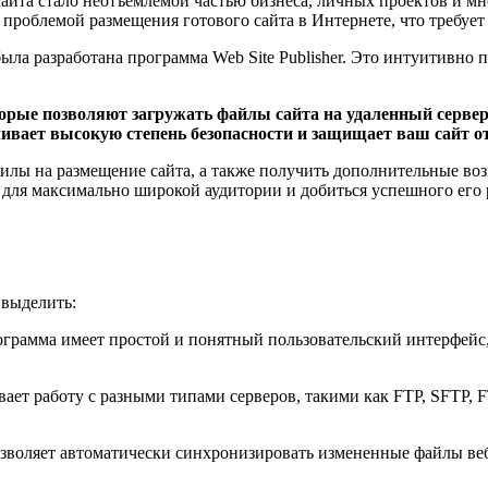
айта стало неотъемлемой частью бизнеса, личных проектов и мн
роблемой размещения готового сайта в Интернете, что требует 
ыла разработана программа Web Site Publisher. Это интуитивно
торые позволяют загружать файлы сайта на удаленный сервер
вает высокую степень безопасности и защищает ваш сайт от
 силы на размещение сайта, а также получить дополнительные в
для максимально широкой аудитории и добиться успешного его р
 выделить:
грамма имеет простой и понятный пользовательский интерфейс,
ет работу с разными типами серверов, такими как FTP, SFTP, F
позволяет автоматически синхронизировать измененные файлы веб