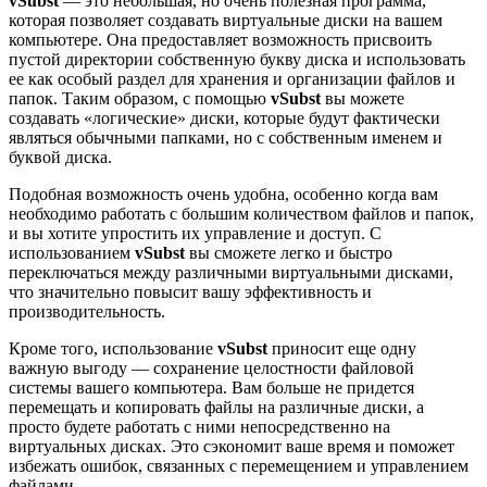
vSubst
— это небольшая, но очень полезная программа,
которая позволяет создавать виртуальные диски на вашем
компьютере. Она предоставляет возможность присвоить
пустой директории собственную букву диска и использовать
ее как особый раздел для хранения и организации файлов и
папок. Таким образом, с помощью
vSubst
вы можете
создавать «логические» диски, которые будут фактически
являться обычными папками, но с собственным именем и
буквой диска.
Подобная возможность очень удобна, особенно когда вам
необходимо работать с большим количеством файлов и папок,
и вы хотите упростить их управление и доступ. С
использованием
vSubst
вы сможете легко и быстро
переключаться между различными виртуальными дисками,
что значительно повысит вашу эффективность и
производительность.
Кроме того, использование
vSubst
приносит еще одну
важную выгоду — сохранение целостности файловой
системы вашего компьютера. Вам больше не придется
перемещать и копировать файлы на различные диски, а
просто будете работать с ними непосредственно на
виртуальных дисках. Это сэкономит ваше время и поможет
избежать ошибок, связанных с перемещением и управлением
файлами.