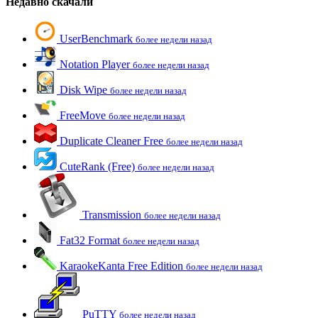
Недавно скачали
UserBenchmark
более недели назад
Notation Player
более недели назад
Disk Wipe
более недели назад
FreeMove
более недели назад
Duplicate Cleaner Free
более недели назад
CuteRank (Free)
более недели назад
Transmission
более недели назад
Fat32 Format
более недели назад
KaraokeKanta Free Edition
более недели назад
PuTTY
более недели назад