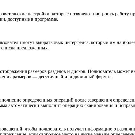
ьзовательские настройки, которые позволяют настроить работу
ки, доступные в программе.
льзователи могут выбрать язык интерфейса, который им наиболее
 списка предложенных.
отображения размеров разделов и дисков. Пользователь может в
ажения размеров — десятичный или двоичный формат.
 выполнение определенных операций после завершения определен
рамма автоматически выполнит операцию сканирования и исправ
повещений, чтобы пользователь получал информацию о различны
дупреждение, если свободное место на диске меньше определенн