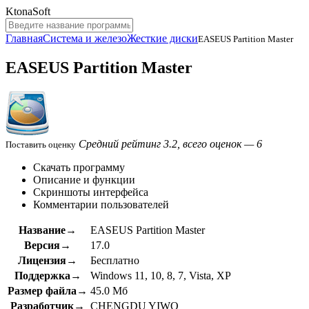
KtonaSoft
Главная
Система и железо
Жесткие диски
EASEUS Partition Master
EASEUS Partition Master
Средний рейтинг 3.2, всего оценок — 6
Поставить оценку
Скачать программу
Описание и функции
Скриншоты интерфейса
Комментарии пользователей
Название→
EASEUS Partition Master
Версия→
17.0
Лицензия→
Бесплатно
Поддержка→
Windows 11, 10, 8, 7, Vista, XP
Размер файла→
45.0 Мб
Разработчик→
CHENGDU YIWO