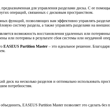
предназначенная для управления разделами диска. С ее помощью
ругих операций, связанных с дисковым пространством.
ных функций, позволяющих вам эффективно управлять разделами
айловую систему раздела, а также управлять разделами на внешн
вляется возможность восстановления удаленных или потерянных
ены или потеряны в результате сбоя системы или неудачной опе
то
EASEUS Partition Master
– это идеальное решение. Благодар
ем.
ий диск на несколько разделов и оптимально использовать прост
ашим потребностям.
е объединить, EASEUS Partition Master позволяет это сделать бе