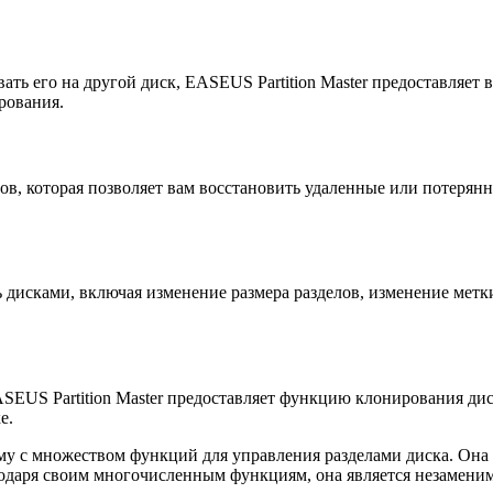
ать его на другой диск, EASEUS Partition Master предоставляет
рования.
ов, которая позволяет вам восстановить удаленные или потерян
.
ь дисками, включая изменение размера разделов, изменение мет
ASEUS Partition Master предоставляет функцию клонирования ди
е.
му с множеством функций для управления разделами диска. Она п
агодаря своим многочисленным функциям, она является незамени