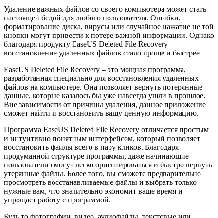
Удаление важных файлов со своего компьютера может стать
настоящей бедой для любого пользователя. Ошибки,
форматирование диска, вирусы или случайное нажатие не той
кнопки могут привести к потере важной информации. Однако
благодаря продукту EaseUS Deleted File Recovery
восстановление удаленных файлов стало проще и быстрее.
EaseUS Deleted File Recovery – это мощная программа,
разработанная специально для восстановления удаленных
файлов на компьютере. Она позволяет вернуть потерянные
данные, которые казалось бы уже навсегда ушли в прошлое.
Вне зависимости от причины удаления, данное приложение
сможет найти и восстановить вашу ценную информацию.
Программа EaseUS Deleted File Recovery отличается простым
и интуитивно понятным интерфейсом, который позволяет
восстановить файлы всего в пару кликов. Благодаря
продуманной структуре программы, даже начинающие
пользователи смогут легко ориентироваться и быстро вернуть
утерянные файлы. Более того, вы сможете предварительно
просмотреть восстанавливаемые файлы и выбрать только
нужные вам, что значительно экономит ваше время и
упрощает работу с программой.
Будь то фотографии, видео, аудиофайлы, текстовые или