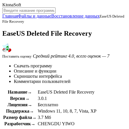
KtonaSoft
Главная
Файлы и данные
Восстановление данных
EaseUS Deleted
File Recovery
EaseUS Deleted File Recovery
Средний рейтинг 4.0, всего оценок — 7
Поставить оценку
Скачать программу
Описание и функции
Скриншоты интерфейса
Комментарии пользователей
Название→
EaseUS Deleted File Recovery
Версия→
3.0.1
Лицензия→
Бесплатно
Поддержка→
Windows 11, 10, 8, 7, Vista, XP
Размер файла→
3.7 Мб
Разработчик→
CHENGDU YIWO