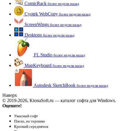
ComicRack
более недели назад
Cyotek WebCopy
более недели назад
ScreenWings
более недели назад
Desktops
более недели назад
FL Studio
более недели назад
MapKeyboard
более недели назад
Autodesk SketchBook
более недели назад
Наверх
© 2019-2026, KtonaSoft.ru — каталог софта для Windows.
Оцените!
Ужасный софт
Плохо, но терпимо
Крепкий середнячок