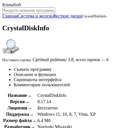
KtonaSoft
Главная
Система и железо
Жесткие диски
CrystalDiskInfo
CrystalDiskInfo
Средний рейтинг 3.8, всего оценок — 6
Поставить оценку
Скачать программу
Описание и функции
Скриншоты интерфейса
Комментарии пользователей
Название→
CrystalDiskInfo
Версия→
8.17.14
Лицензия→
Бесплатно
Поддержка→
Windows 11, 10, 8, 7, Vista, XP
Размер файла→
6.4 Мб
Разработчик→
Noriyuki Miyazaki