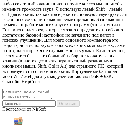
набор сочетаний клавиш и используйте колесо мыши, чтобы
изменить громкость звука. Я использую левый Shift + левый
Ctrl для клавиш, так как я все равно использую левую руку для
различных сочетаний клавиш редактирования. Эти клавиши
не мешают работе многих других программ (что я заметил).
Есть много настроек, которые можно определить, но обычно
достаточно базовой настройки; но загляните под капот в
поисках улучшений. Для моего основного компьютера это
радость, но я использую его на всех своих компьютерах, даже
на тех, на которых я не слушаю много музыки. Единственное,
чего я хотел бы, — это больший набор пользовательских
клавиш (в настоящее время ограниченный различными
кнопками мыши, Shift, Ctrl и Alt) для странного ПК, который
использует эти сочетания клавиш. Виртуальные байты на
моей Win7 x64 для двух модулей составляют 96К + 68К.
Спасибо, НирСофт!
Программы от NirSoft