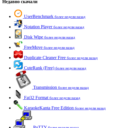
Недавно скачали
UserBenchmark
более недели назад
Notation Player
более недели назад
Disk Wipe
более недели назад
FreeMove
более недели назад
Duplicate Cleaner Free
более недели назад
CuteRank (Free)
более недели назад
Transmission
более недели назад
Fat32 Format
более недели назад
KaraokeKanta Free Edition
более недели назад
PuTTY
более недели назад