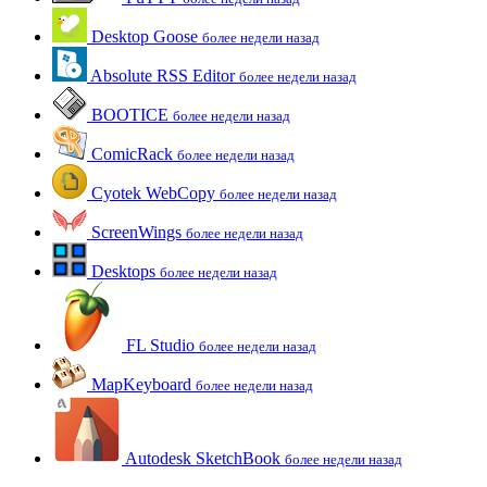
Desktop Goose
более недели назад
Absolute RSS Editor
более недели назад
BOOTICE
более недели назад
ComicRack
более недели назад
Cyotek WebCopy
более недели назад
ScreenWings
более недели назад
Desktops
более недели назад
FL Studio
более недели назад
MapKeyboard
более недели назад
Autodesk SketchBook
более недели назад