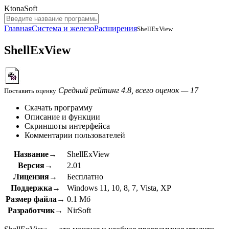
KtonaSoft
Главная
Система и железо
Расширения
ShellExView
ShellExView
Средний рейтинг 4.8, всего оценок — 17
Поставить оценку
Скачать программу
Описание и функции
Скриншоты интерфейса
Комментарии пользователей
Название→
ShellExView
Версия→
2.01
Лицензия→
Бесплатно
Поддержка→
Windows 11, 10, 8, 7, Vista, XP
Размер файла→
0.1 Мб
Разработчик→
NirSoft