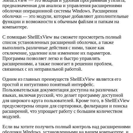
ShellExView — это мощная и удобная программная утилита,
предназначенная для анализа и управления расширениями
оболочки операционной системы Windows. Расширения
оболочки — это модули, которые добавляют дополнительные
функции и возможности к обычным файлам и папкам на
компьютере.
С помощью ShellExView вы сможете просмотреть полный
список установленных расширений оболочки, а также
выполнить различные действия с ними, такие как
отключение, удаление или изменение их параметров.
Программа позволяет легко и быстро управлять
расширениями, а также помогает в решении проблем,
связанных с их неправильной работой.
Одним из главных преимуществ ShellExView является его
простой и интуитивно понятный интерфейс.
Пользовательская документация доступна на различных
языках, включая русский, что делает программу доступной
для широкого круга пользователей. Кроме того, в ShellExView
предусмотрены опции для сортировки, фильтрации и поиска
расширений, что упрощает работу с большим количеством
модулей.
Если вы хотите получить полный контроль над расширениями
оболочки Windows, установленными на вашем компьютере, и