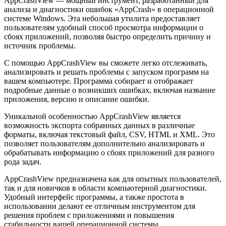
AppCrashView — мощный инструмент, разработанный для
анализа и диагностики ошибок «AppCrash» в операционной
системе Windows. Эта небольшая утилита предоставляет
пользователям удобный способ просмотра информации о
сбоях приложений, позволяя быстро определить причину и
источник проблемы.
С помощью AppCrashView вы сможете легко отслеживать,
анализировать и решать проблемы с запуском программ на
вашем компьютере. Программа собирает и отображает
подробные данные о возникших ошибках, включая название
приложения, версию и описание ошибки.
Уникальной особенностью AppCrashView является
возможность экспорта собранных данных в различные
форматы, включая текстовый файл, CSV, HTML и XML. Это
позволяет пользователям дополнительно анализировать и
обрабатывать информацию о сбоях приложений для разного
рода задач.
AppCrashView предназначена как для опытных пользователей,
так и для новичков в области компьютерной диагностики.
Удобный интерфейс программы, а также простота в
использовании делают ее отличным инструментом для
решения проблем с приложениями и повышения
стабильности вашей операционной системы.