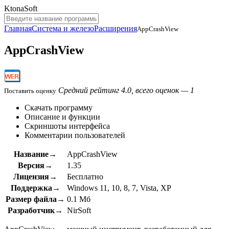
KtonaSoft
Главная
Система и железо
Расширения
AppCrashView
AppCrashView
Средний рейтинг 4.0, всего оценок — 1
Поставить оценку
Скачать программу
Описание и функции
Скриншоты интерфейса
Комментарии пользователей
Название→
AppCrashView
Версия→
1.35
Лицензия→
Бесплатно
Поддержка→
Windows 11, 10, 8, 7, Vista, XP
Размер файла→
0.1 Мб
Разработчик→
NirSoft