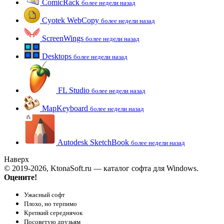
ComicRack
более недели назад
Cyotek WebCopy
более недели назад
ScreenWings
более недели назад
Desktops
более недели назад
FL Studio
более недели назад
MapKeyboard
более недели назад
Autodesk SketchBook
более недели назад
Наверх
© 2019-2026, KtonaSoft.ru — каталог софта для Windows.
Оцените!
Ужасный софт
Плохо, но терпимо
Крепкий середнячок
Посоветую друзьям