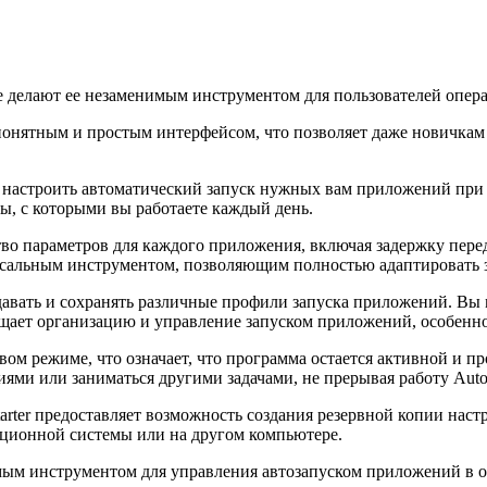
ые делают ее незаменимым инструментом для пользователей опер
понятным и простым интерфейсом, что позволяет даже новичкам 
настроить автоматический запуск нужных вам приложений при с
, с которыми вы работаете каждый день.
о параметров для каждого приложения, включая задержку перед
версальным инструментом, позволяющим полностью адаптировать
здавать и сохранять различные профили запуска приложений. Вы
щает организацию и управление запуском приложений, особенно е
овом режиме, что означает, что программа остается активной и п
ями или заниматься другими задачами, не прерывая работу AutoS
arter предоставляет возможность создания резервной копии нас
ационной системы или на другом компьютере.
имым инструментом для управления автозапуском приложений в 