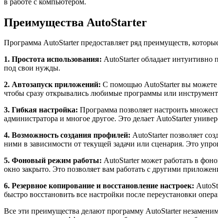
в работе с компьютером.
Преимущества AutoStarter
Программа AutoStarter предоставляет ряд преимуществ, котор
1. Простота использования:
AutoStarter обладает интуитивно 
под свои нужды.
2. Автозапуск приложений:
С помощью AutoStarter вы можете 
чтобы сразу открывались любимые программы или инструменты
3. Гибкая настройка:
Программа позволяет настроить множеств
администратора и многое другое. Это делает AutoStarter уни
4. Возможность создания профилей:
AutoStarter позволяет со
ними в зависимости от текущей задачи или сценария. Это упро
5. Фоновый режим работы:
AutoStarter может работать в фон
окно закрыто. Это позволяет вам работать с другими приложени
6. Резервное копирование и восстановление настроек:
AutoSt
быстро восстановить все настройки после переустановки опер
Все эти преимущества делают программу AutoStarter незамен