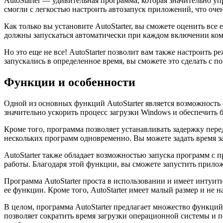
AutoStarter — удивительная программа, которая значительно у
смогли с легкостью настроить автозапуск приложений, что оче
Как только вы установите AutoStarter, вы сможете оценить вс
должны запускаться автоматически при каждом включении ко
Но это еще не все! AutoStarter позволит вам также настроить
запускались в определенное время, вы сможете это сделать с п
Функции и особенности
Одной из основных функций AutoStarter является возможность 
значительно ускорить процесс загрузки Windows и обеспечить
Кроме того, программа позволяет устанавливать задержку пере
нескольких программ одновременно. Вы можете задать время з
AutoStarter также обладает возможностью запуска программ с
работы. Благодаря этой функции, вы сможете запустить прил
Программа AutoStarter проста в использовании и имеет интуит
ее функции. Кроме того, AutoStarter имеет малый размер и не 
В целом, программа AutoStarter предлагает множество функци
позволяет сократить время загрузки операционной системы и п