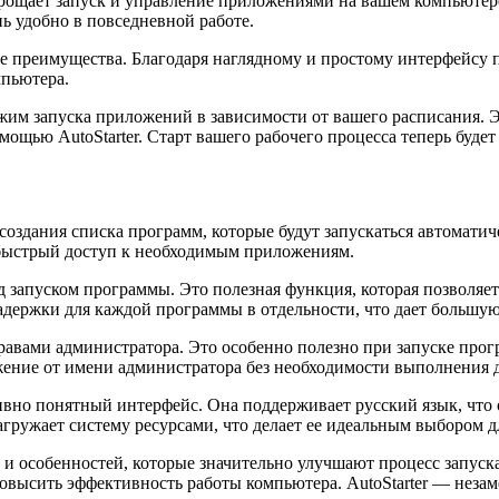
прощает запуск и управление приложениями на вашем компьютере
нь удобно в повседневной работе.
е ее преимущества. Благодаря наглядному и простому интерфейсу
мпьютера.
 режим запуска приложений в зависимости от вашего расписания.
омощью AutoStarter. Старт вашего рабочего процесса теперь буде
создания списка программ, которые будут запускаться автомати
 быстрый доступ к необходимым приложениям.
д запуском программы. Это полезная функция, которая позволяе
адержки для каждой программы в отдельности, что дает большую
 правами администратора. Это особенно полезно при запуске п
ожение от имени администратора без необходимости выполнения
ивно понятный интерфейс. Она поддерживает русский язык, что о
нагружает систему ресурсами, что делает ее идеальным выбором 
й и особенностей, которые значительно улучшают процесс запус
овысить эффективность работы компьютера. AutoStarter — незам