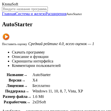
KtonaSoft
Главная
Система и железо
Расширения
AutoStarter
AutoStarter
Средний рейтинг 4.0, всего оценок — 1
Поставить оценку
Скачать программу
Описание и функции
Скриншоты интерфейса
Комментарии пользователей
Название→
AutoStarter
Версия→
X4
Лицензия→
Бесплатно
Поддержка→
Windows 11, 10, 8, 7, Vista, XP
Размер файла→
1.6 Мб
Разработчик→
2xDSoft