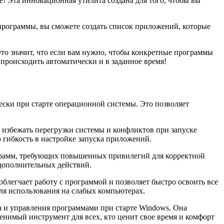
! Эта инновационная утилита создана для того, чтобы вы
 программы, вы сможете создать список приложений, которые
 Это значит, что если вам нужно, чтобы конкретные программы
т происходить автоматически и в заданное время!
чески при старте операционной системы. Это позволяет
т избежать перегрузки системы и конфликтов при запуске
 гибкость в настройке запуска приложений.
рограмм, требующих повышенных привилегий для корректной
 дополнительных действий.
блегчает работу с программой и позволяет быстро освоить все
для использования на слабых компьютерах.
ка и управления программами при старте Windows. Она
енимый инструмент для всех, кто ценит свое время и комфорт