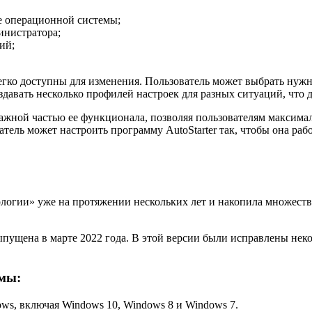
е операционной системы;
инистратора;
ий;
егко доступны для изменения. Пользователь может выбрать нуж
оздавать несколько профилей настроек для разных ситуаций, что 
важной частью ее функционала, позволяя пользователям максим
атель может настроить программу AutoStarter так, чтобы она ра
ологии» уже на протяжении нескольких лет и накопила множеств
выпущена в марте 2022 года. В этой версии были исправлены не
ммы:
s, включая Windows 10, Windows 8 и Windows 7.