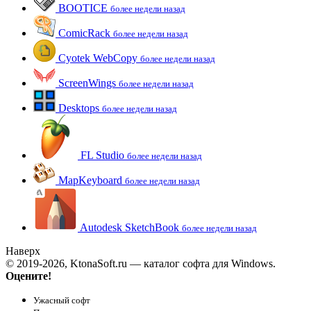
BOOTICE
более недели назад
ComicRack
более недели назад
Cyotek WebCopy
более недели назад
ScreenWings
более недели назад
Desktops
более недели назад
FL Studio
более недели назад
MapKeyboard
более недели назад
Autodesk SketchBook
более недели назад
Наверх
© 2019-2026, KtonaSoft.ru — каталог софта для Windows.
Оцените!
Ужасный софт