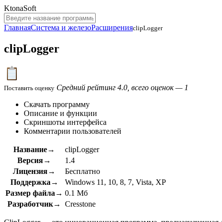
KtonaSoft
Главная
Система и железо
Расширения
clipLogger
clipLogger
Средний рейтинг 4.0, всего оценок — 1
Поставить оценку
Скачать программу
Описание и функции
Скриншоты интерфейса
Комментарии пользователей
Название→
clipLogger
Версия→
1.4
Лицензия→
Бесплатно
Поддержка→
Windows 11, 10, 8, 7, Vista, XP
Размер файла→
0.1 Мб
Разработчик→
Cresstone