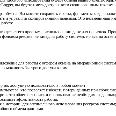
для удобного использования буфера обмена вашего компьютера.
Logger, вы будете иметь доступ к всем скопированным текстам 
а обмена. Вы можете сохранять тексты, фрагменты кода, ссылки
ывать и управлять скопированными данными. Это незаменимый ин
 работе.
что делает его простым в использовании даже для новичков. Про
фоновом режиме, не замедляя работу системы, но всегда остаетс
риложение для работы с буфером обмена на операционной систем
 возможность быстрого доступа к ним.
орию, доступную пользователю в любой момент;
омпьютера, что позволяет избежать потери данных при сбоях си
рии, что облегчает поиск и использование необходимых данных;
повышает эффективность работы;
я в истории, для оптимального использования ресурсов системы;
добного обмена данными.