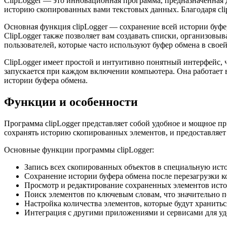
ClipLogger — это инновационная программа, предназначенная 
историю скопированных вами текстовых данных. Благодаря clip
Основная функция clipLogger — сохранение всей истории буфер
ClipLogger также позволяет вам создавать списки, организов
пользователей, которые часто используют буфер обмена в своей
ClipLogger имеет простой и интуитивно понятный интерфейс, 
запускается при каждом включении компьютера. Она работает в 
истории буфера обмена.
Функции и особенности
Программа clipLogger представляет собой удобное и мощное п
сохранять историю скопированных элементов, и предоставляет
Основные функции программы clipLogger:
Запись всех скопированных объектов в специальную ист
Сохранение истории буфера обмена после перезагрузки к
Просмотр и редактирование сохраненных элементов исто
Поиск элементов по ключевым словам, что значительно 
Настройка количества элементов, которые будут хранитьс
Интеграция с другими приложениями и сервисами для у