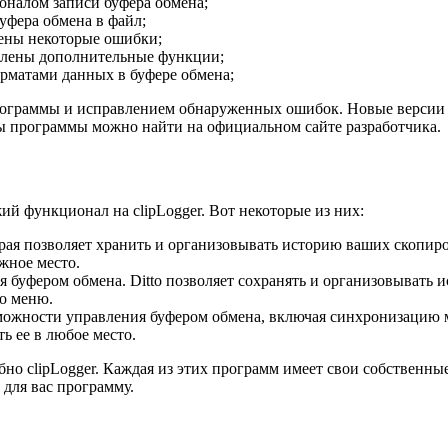
оналом записи буфера обмена;
уфера обмена в файл;
лены некоторые ошибки;
авлены дополнительные функции;
орматами данных в буфере обмена;
рограммы и исправлением обнаруженных ошибок. Новые версии 
зы программы можно найти на официальном сайте разработчика.
й функционал на clipLogger. Вот некоторые из них:
орая позволяет хранить и организовывать историю ваших скопир
жное место.
 буфером обмена. Ditto позволяет сохранять и организовывать 
о меню.
можности управления буфером обмена, включая синхронизацию 
ь ее в любое место.
но clipLogger. Каждая из этих программ имеет свои собственны
для вас программу.