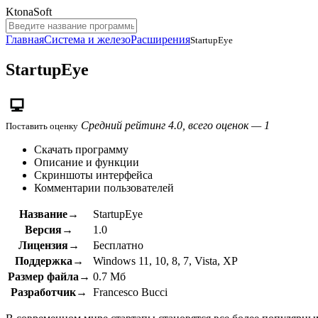
KtonaSoft
Главная
Система и железо
Расширения
StartupEye
StartupEye
Средний рейтинг 4.0, всего оценок — 1
Поставить оценку
Скачать программу
Описание и функции
Скриншоты интерфейса
Комментарии пользователей
Название→
StartupEye
Версия→
1.0
Лицензия→
Бесплатно
Поддержка→
Windows 11, 10, 8, 7, Vista, XP
Размер файла→
0.7 Мб
Разработчик→
Francesco Bucci