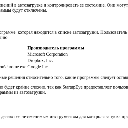
менений в автозагрузке и контролировать ее состояние. Они мог
раммы будут отключены.
рамме, которая находится в списке автозагрузки. Пользователь
цию.
Производитель программы
Microsoft Corporation
Dropbox, Inc.
ion\chrome.exe
Google Inc.
ые решения относительно того, какие программы следует остави
 будет крайне сложно, так как StartupEye предоставляет поль
раммы из автозагрузки.
е делают ее незаменимым инструментом для контроля запуска пр