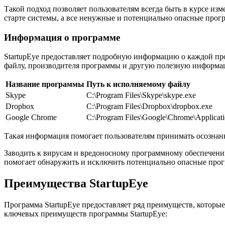
Такой подход позволяет пользователям всегда быть в курсе из
старте системы, а все ненужные и потенциально опасные прог
Информация о программе
StartupEye предоставляет подробную информацию о каждой прог
файлу, производителя программы и другую полезную информа
Название программы
Путь к исполняемому файлу
Skype
C:\Program Files\Skype\skype.exe
Dropbox
C:\Program Files\Dropbox\dropbox.exe
Google Chrome
C:\Program Files\Google\Chrome\Applicat
Такая информация помогает пользователям принимать осознанн
Заводить к вирусам и вредоносному программному обеспечению
помогает обнаружить и исключить потенциально опасные прог
Преимущества StartupEye
Программа StartupEye предоставляет ряд преимуществ, которы
ключевых преимуществ программы StartupEye: