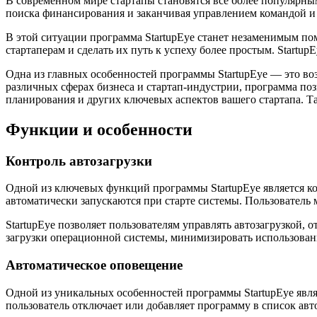
В современном мире стартапы становятся все более популярным
поиска финансирования и заканчивая управлением командой и
В этой ситуации программа StartupEye станет незаменимым пом
стартаперам и сделать их путь к успеху более простым. Startu
Одна из главных особенностей программы StartupEye — это во
различных сферах бизнеса и стартап-индустрии, программа по
планирования и других ключевых аспектов вашего стартапа. Та
Функции и особенности
Контроль автозагрузки
Одной из ключевых функций программы StartupEye является ко
автоматически запускаются при старте системы. Пользователь 
StartupEye позволяет пользователям управлять автозагрузкой, 
загрузки операционной системы, минимизировать использовани
Автоматическое оповещение
Одной из уникальных особенностей программы StartupEye являе
пользователь отключает или добавляет программу в список авт