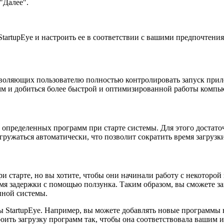
"Далее".
tartupEye и настроить ее в соответствии с вашими предпочтени
зволяющих пользователю полностью контролировать запуск прил
мм и добиться более быстрой и оптимизированной работы компь
определенных программ при старте системы. Для этого достато
гружаться автоматически, что позволит сократить время загрузк
и старте, но вы хотите, чтобы они начинали работу с некоторо
мя задержки с помощью ползунка. Таким образом, вы сможете з
нной системы.
 StartupEye. Например, вы можете добавлять новые программы в
троить загрузку программ так, чтобы она соответствовала ваши