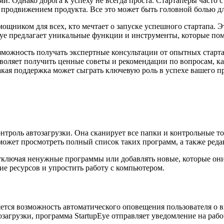
и. Однако дорога к успеху не всегда проста. Стартаперы часто 
 продвижением продукта. Все это может быть головной болью д
ощником для всех, кто мечтает о запуске успешного стартапа. Э
pEye предлагает уникальные функции и инструменты, которые пом
зможность получать экспертные консультации от опытных старта
зволяет получить ценные советы и рекомендации по вопросам, к
кая поддержка может сыграть ключевую роль в успехе вашего пр
нтроль автозагрузки. Она сканирует все папки и контрольные 
может просмотреть полный список таких программ, а также редак
отключая ненужные программы или добавлять новые, которые они 
е ресурсов и упростить работу с компьютером.
тся возможность автоматического оповещения пользователя о вн
озагрузки, программа StartupEye отправляет уведомление на раб