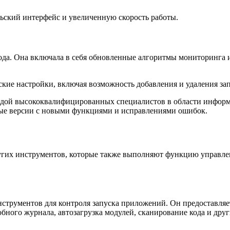
ьский интерфейс и увеличенную скорость работы.
ода. Она включала в себя обновленные алгоритмы мониторинга 
ские настройки, включая возможность добавления и удаления з
андой высококвалифицированных специалистов в области инфор
вые версии с новыми функциями и исправлениями ошибок.
ругих инструментов, которые также выполняют функцию управле
х инструментов для контроля запуска приложений. Он предостав
обного журнала, автозагрузка модулей, сканирование кода и д