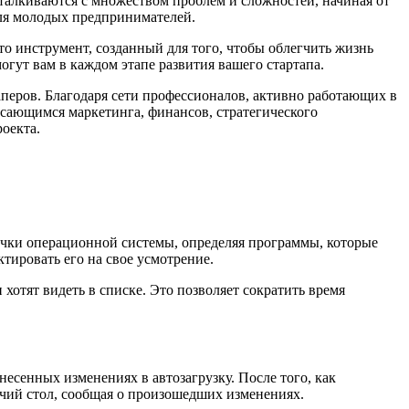
сталкиваются с множеством проблем и сложностей, начиная от
ля молодых предпринимателей.
то инструмент, созданный для того, чтобы облегчить жизнь
огут вам в каждом этапе развития вашего стартапа.
перов. Благодаря сети профессионалов, активно работающих в
асающимся маркетинга, финансов, стратегического
оекта.
точки операционной системы, определяя программы, которые
тировать его на свое усмотрение.
хотят видеть в списке. Это позволяет сократить время
есенных изменениях в автозагрузку. После того, как
очий стол, сообщая о произошедших изменениях.