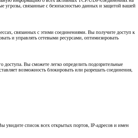
альную информацию о всех активных TCP/UDP-соединениях на
е угрозы, связанные с безопасностью данных и защитой вашей
ссах, связанных с этими соединениями. Вы получите доступ к
овать и управлять сетевыми ресурсами, оптимизировать
о доступа. Вы сможете легко определить подозрительные
ставляет возможность блокировать или разрешать соединения,
 увидите список всех открытых портов, IP-адресов и имен