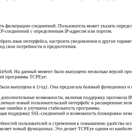
ь фильтрацию соединений. Пользователь может указать определ
CP-соединений с определенным IP-адресом или портом.
рать язык интерфейса, настроить уведомления и другие параме
од свои потребности и предпочтения.
irSoft. На данный момент было выпущено несколько версий про
сий программы TCPEye:
 была выпущена в {год}. Она предлагала базовый функционал и 
 дополнительные возможности, включая поддержку протокола IP
ключало новый пользовательский интерфейс и расширенные воз
рые ошибки и улучшена стабильность программы.
щая поддержку SSL-соединений и возможность блокировки неже
ебностей пользователей и стремления к повышению удобства исп
авляет новый функционал. Это делает TCPEye одним из наиболе