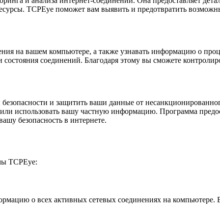
ринга и анализа интернет-соединений. Она предоставляет дет
ресурсы. TCPEye поможет вам выявить и предотвратить возможны
ия на вашем компьютере, а также узнавать информацию о проце
и состояния соединений. Благодаря этому вы сможете контролир
безопасности и защитить ваши данные от несанкционированног
ь или использовать вашу частную информацию. Программа предо
вашу безопасность в интернете.
мы TCPEye:
ацию о всех активных сетевых соединениях на компьютере. Вы