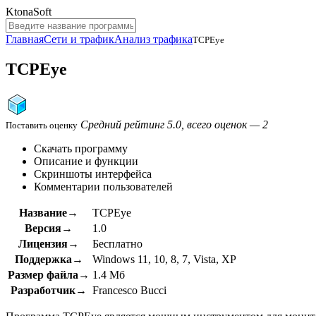
KtonaSoft
Главная
Сети и трафик
Анализ трафика
TCPEye
TCPEye
Средний рейтинг 5.0, всего оценок — 2
Поставить оценку
Скачать программу
Описание и функции
Скриншоты интерфейса
Комментарии пользователей
Название→
TCPEye
Версия→
1.0
Лицензия→
Бесплатно
Поддержка→
Windows 11, 10, 8, 7, Vista, XP
Размер файла→
1.4 Мб
Разработчик→
Francesco Bucci